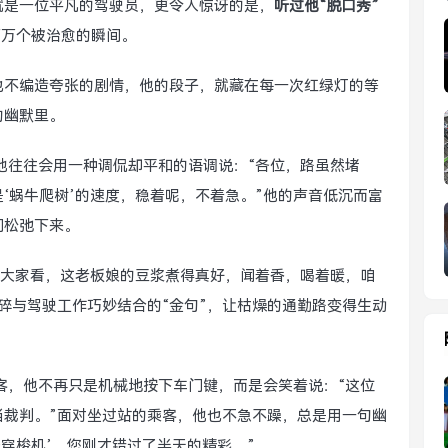
就是一位平凡的驾驶员，更令人惊讶的是，
听过他“脱口秀”
百万个被治愈的瞬间。
也不编造夸张的剧情，他的段子，就藏在每一次红绿灯的等
的幽默里。
他往往会用一种调侃却平和的语调说：“各位，路虽然堵
‘蜗牛爬树’的速度，稳着呢，不着急。”他的声音低沉而富
间松弛下来。
“大家看，这老板娘的豆浆煮得真好，闻着香，喝着暖，咱
碎与驾驶工作巧妙结合的“金句”，让枯燥的通勤路变得生动
客，他不再只是机械地按下车门键，而是会笑着说：“这位
当裁判。”面对坐过站的乘客，他也不急不躁，总是用一句幽
穿梭机’，您刚才错过了半天的精彩。”