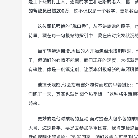
是上下班的打工人、通勤的学生和赶路的老人，他，
的驾驶员已超200万
，这不仅仅是一个数字，更是数
这位司机师傅的“脱口秀”，从不讲离谱的段子，
待里，藏在每一句报站的指引中，藏在应对突发状况
当车辆遭遇拥堵,周围的人开始焦躁地按喇叭时，
了，但咱们的心情不能堵，咱们现在的速度，大概就是
有磁性，像是一剂镇定剂，让原本剑拔弩张的车厢瞬
他擅长观察,他会指着窗外匆匆而过的早餐摊说：
们跑了一天，其实也就是图个热乎饭。”这种将生活琐
起来。
更妙的是他对乘客的互动,面对提着大包小包的乘
大哥，您这身手，要是去参加举重比赛，我肯定给您
默的提醒化解尴尬：“欢迎回来，咱们这趟车可是‘时光