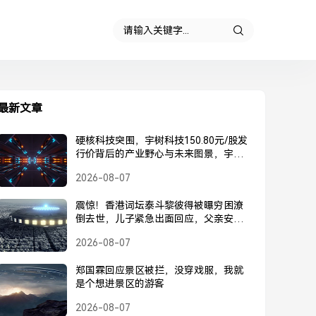
最新文章
硬核科技突围，宇树科技150.80元/股发
行价背后的产业野心与未来图景，宇树
科技150.80元/股发行价，硬核科技突围
2026-08-07
背后的产业野心与未来图景
震惊！香港词坛泰斗黎彼得被曝穷困潦
倒去世，儿子紧急出面回应，父亲安
好，并未离世，黎彼得被曝去世？儿子
2026-08-07
紧急回应，父亲安好并未离世
郑国霖回应景区被拦，没穿戏服，我就
是个想进景区的游客
2026-08-07