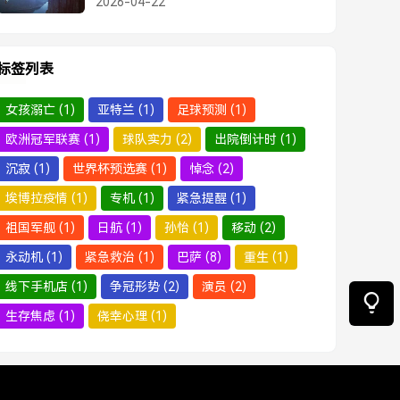
2026-04-22
域和平明确信号
标签列表
女孩溺亡
(1)
亚特兰
(1)
足球预测
(1)
欧洲冠军联赛
(1)
球队实力
(2)
出院倒计时
(1)
沉寂
(1)
世界杯预选赛
(1)
悼念
(2)
埃博拉疫情
(1)
专机
(1)
紧急提醒
(1)
祖国军舰
(1)
日航
(1)
孙怡
(1)
移动
(2)
永动机
(1)
紧急救治
(1)
巴萨
(8)
重生
(1)
线下手机店
(1)
争冠形势
(2)
演员
(2)
生存焦虑
(1)
侥幸心理
(1)