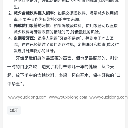
它不仅不伤牙，还能帮助冲刷口腔中的食物残渣,减少细菌滋
生。
减少含糖饮料摄入频率：
如果必须喝饮料，尽量减少饮用频
率,不要将其作为日常补水的主要来源。
养成使用吸管的习惯：
如果喝碳酸饮料，使用吸管可以直接
减少饮料与牙齿表面的接触时间,降低酸蚀的风险。
定期看牙医：
很多人觉得“牙疼不是病”，等到疼了才去医
院，往往已经错过了最佳治疗时机，定期洗牙和检查,能及时
发现并处理微小的蛀牙。
牙齿是我们身体最坚硬的器官，但也是最脆弱的，别让
一时的口腹之欲，透支了我们未来几十年的健康，从今天
起，放下手中的含糖饮料，多喝一杯白开水，保护好你的“口
中华夏”。
www.youxixiong.com
www.youxixiong.com
www.youxixiong.com
烂牙