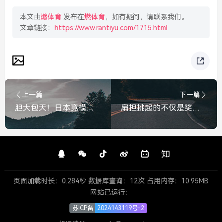
本文由
燃体育
发布在
燃体育
，如有疑问，请联系我们。
文章链接：
https://www.rantiyu.com/1715.html
上一篇
下一篇
胆大包天！日本竟模拟攻击辽宁舰，这是在玩火！日本竟模拟攻击辽宁舰，这是在玩火！
扁担挑起的不仅是奖牌，更是青春的重量，扁担挑起的青春重量
页面加载时长：0.284秒 数据库查询：12次 占用内存：10.95MB
网站已运行：
苏ICP备
2024143119号-2