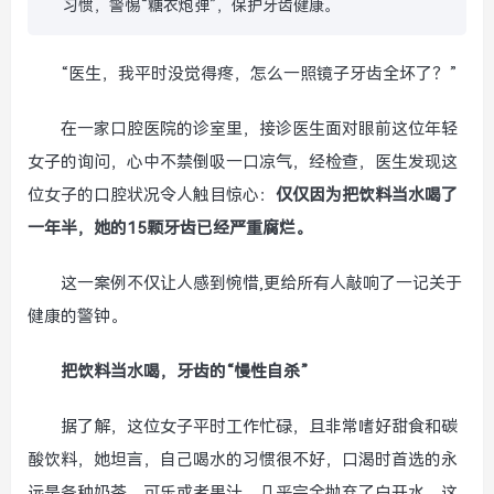
习惯，警惕“糖衣炮弹”，保护牙齿健康。
“医生，我平时没觉得疼，怎么一照镜子牙齿全坏了？”
在一家口腔医院的诊室里，接诊医生面对眼前这位年轻
女子的询问，心中不禁倒吸一口凉气，经检查，医生发现这
位女子的口腔状况令人触目惊心：
仅仅因为把饮料当水喝了
一年半，她的15颗牙齿已经严重腐烂。
这一案例不仅让人感到惋惜,更给所有人敲响了一记关于
健康的警钟。
把饮料当水喝，牙齿的“慢性自杀”
据了解，这位女子平时工作忙碌，且非常嗜好甜食和碳
酸饮料，她坦言，自己喝水的习惯很不好，口渴时首选的永
远是各种奶茶、可乐或者果汁，几乎完全抛弃了白开水，这