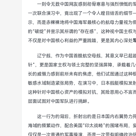
一则令无数中国网友感到彻骨寒意与强烈愤慨的
一次联合演习中，竟出现了一个令人瞠目结舌的细节
示，而是赤裸裸地将中国海军最核心的航母力量视为
的“破绽”并宣示其所谓的“存在感”，这种视中国主权
不仅是对中国核心利益的严重践踏，更是其内心深处
辽宁舰，作为中国首艘航空母舰，其意义早已超
针”，更是国家主权与领土完整的坚强屏障，承载着
长的威慑力感到前所未有的焦虑，他们试图通过这种
敏感水域制造紧张局势，在演习中，日本舰艇模拟发射
这种针对中国核心资产的模拟对抗，其险恶用心不言而
层面试图对中国军队进行挑衅。
这一行为的背后，折射出的是日本国内右翼势力
海域的频繁动作，配合美国“印太战略”的围堵布局，
仅仅是一次普通的军事操演，而是一次带有明确政治