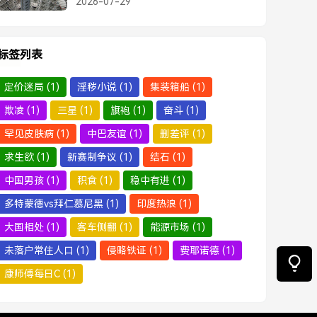
2026-07-29
标签列表
定价迷局
(1)
淫秽小说
(1)
集装箱船
(1)
欺凌
(1)
三星
(1)
旗袍
(1)
奋斗
(1)
罕见皮肤病
(1)
中巴友谊
(1)
删差评
(1)
求生欲
(1)
新赛制争议
(1)
结石
(1)
中国男孩
(1)
积食
(1)
稳中有进
(1)
多特蒙德vs拜仁慕尼黑
(1)
印度热浪
(1)
大国相处
(1)
客车侧翻
(1)
能源市场
(1)
未落户常住人口
(1)
侵略铁证
(1)
费耶诺德
(1)
康师傅每日C
(1)