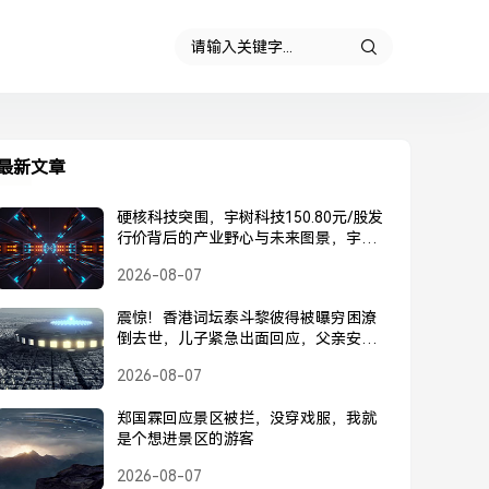
最新文章
硬核科技突围，宇树科技150.80元/股发
行价背后的产业野心与未来图景，宇树
科技150.80元/股发行价，硬核科技突围
2026-08-07
背后的产业野心与未来图景
震惊！香港词坛泰斗黎彼得被曝穷困潦
倒去世，儿子紧急出面回应，父亲安
好，并未离世，黎彼得被曝去世？儿子
2026-08-07
紧急回应，父亲安好并未离世
郑国霖回应景区被拦，没穿戏服，我就
是个想进景区的游客
2026-08-07