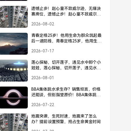
遗憾止步！赵心童不敌威尔逊，无缘决
赛席位，遗憾止步！赵心童不敌威尔
逊，无缘决赛席位
2026-08-02
青春定格25岁！他用生命为群众筑起最
后一道防线，青春定格25岁，他用生命
为群众筑起最后一道防线
2026-07-17
莲心探秘，切开莲子，遇见水中那个小
娃娃，莲心探秘，切开莲子，遇见水中
小娃娃
2026-08-01
BBA集体跳水求生存？销售坦言，价格
还能谈，但别指望原价！BBA集体跳水
求生存？销售坦言，价格还能谈，别指
2026-07-22
望原价！
地震突袭，生死时速，地震来了怎么
办？提前设置预警，抢占生命黄金时间