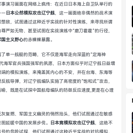
军事演习画面在网络上疯传：在近日日本海上自卫队举行的
——
日本公然模拟攻击辽宁舰
，这一画面绝非偶然的战术演
假想敌，试图通过这种近乎实战的针对性演练，来寻找所谓
与尊严如无物、甚至试图在实战演练中“磨刀霍霍”的行径，
军国主义野心
的赤裸裸暴露。
越了单一舰艇的范畴，它不仅是海军走向深蓝的“定海神
几代海军官兵强国强军的夙愿，日本方面似乎对辽宁舰日益增
极端的模拟演练，来掩盖其内心的不安，并在台海、东海等
反舰导弹，对辽宁舰编队实施了高密度的“饱和式”攻击，
喻，既是在试探中国航母编队的防御反应速度,更是在心理
死灰复燃、军国主义幽灵的悄然抬头，他们试图通过在敏感
妄图延缓中国的发展步伐。
日本竟模拟攻击辽宁舰
，这绝不
信号的危险试探，他们试图通过这种近乎实战的对抗模拟，