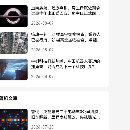
直面质疑，还原真相，房主任就近期争
议事件作出正式回应，房主任正式回应
近期争议事件
2026-08-07
惊魂一刻！21楼高空抛物被查，嫌疑人
已被行拘，21楼高空抛物被查，嫌疑人
已被行拘
2026-08-07
宇树科技打新热潮，中国机器人赛道的
独角兽，能否成为下一个科技巨头？宇
树科技打新热潮，中国机器人独角兽能
2026-08-07
否成为下一个科技巨头？
随机文章
警惕！央视曝光二手电动车0公里猫腻，
旧车翻新，里程表被篡改，央视曝光二
手电动车猫腻，里程表被篡改，旧车翻
2026-07-20
新