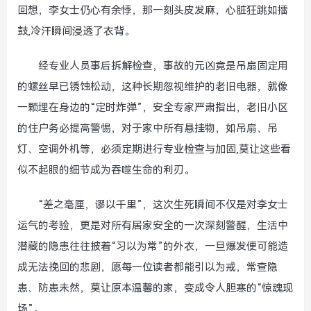
回想，李女士仍心有余悸，那一刻头皮发麻，心脏狂跳如擂
鼓,冷汗瞬间浸透了衣背。
经专业人员事后拆解检查，事故的元凶竟是吊扇固定用
的螺丝早已锈蚀松动，这种长期忽视维护的老旧电器，就像
一颗埋在身边的“定时炸弹”，安全专家严肃指出，老旧小区
的住户务必提高警惕，对于家中所有悬挂物，如吊扇、吊
灯、空调外机等，必须定期进行专业检查与加固,莫让这些看
似不起眼的细节成为吞噬生命的利刃。
“差之毫厘，谬以千里”，这次生死瞬间不仅是对李女士
运气的考验，更是对所有居家安全的一次深刻警醒，生活中
潜藏的隐患往往披着“习以为常”的外衣，一旦爆发便可能造
成无法挽回的悲剧，愿每一位读者都能引以为戒，常查隐
患、防患未然，莫让原本温馨的家，变成令人胆寒的“惊魂现
场”。