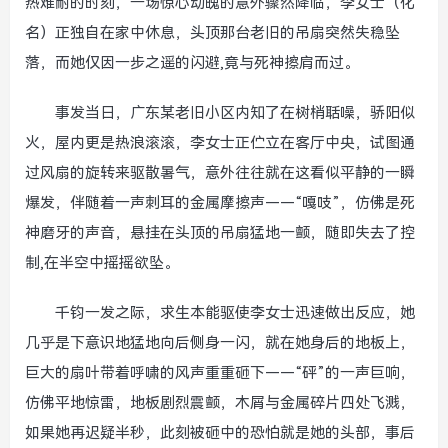
热难耐的时刻，一场惊心动魄的意外骤然降临，李女士（化
名）正独自在家中休息，头顶那台老旧的吊扇突然失稳坠
落，而她仅因一步之遥的闪避,竟与死神擦肩而过。
事发当日，广东某老旧小区内知了在树梢聒噪，骄阳似
火，屋内更是热浪滚滚，李女士正伫立在客厅中央，试图通
过风扇的旋转来驱散暑气，意外往往就在这看似平静的一瞬
爆发，伴随着一声刺耳的金属摩擦声——“嘎吱”，仿佛是死
神磨牙的声音，悬挂在头顶的吊扇猛地一颤，随即失去了控
制,在半空中摇摇欲坠。
千钧一发之际，求生本能驱使李女士迅速做出反应，她
几乎是下意识地猛地向后侧身一闪，就在她身后的地板上，
巨大的扇叶带着呼啸的风声重重砸下——“砰”的一声巨响，
仿佛平地惊雷，地板剧烈震颤，木屑与金属碎片四处飞溅，
如果她再迟疑半秒，此刻被砸中的恐怕就是她的头部，事后