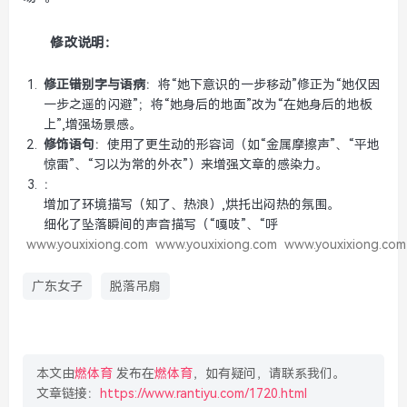
修改说明：
修正错别字与语病
：将“她下意识的一步移动”修正为“她仅因
一步之遥的闪避”；将“她身后的地面”改为“在她身后的地板
上”,增强场景感。
修饰语句
：使用了更生动的形容词（如“金属摩擦声”、“平地
惊雷”、“习以为常的外衣”）来增强文章的感染力。
：
增加了环境描写（知了、热浪）,烘托出闷热的氛围。
细化了坠落瞬间的声音描写（“嘎吱”、“呼
www.youxixiong.com
www.youxixiong.com
www.youxixiong.com
广东女子
脱落吊扇
本文由
燃体育
发布在
燃体育
，如有疑问，请联系我们。
文章链接：
https://www.rantiyu.com/1720.html