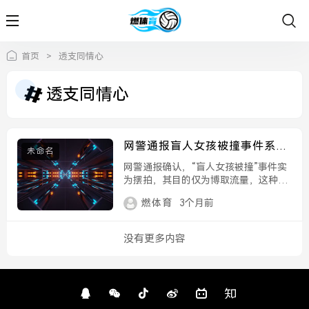
首页
>
透支同情心
透支同情心
网警通报盲人女孩被撞事件系摆
未命名
拍，流量背后，是对公众同情心
网警通报确认，“盲人女孩被撞”事件实
的透支，网警通报盲人女孩被撞
为摆拍，其目的仅为博取流量，这种利
系摆拍，透支公众同情心
用公众同情心换取眼球的行为，不仅违
燃体育
3个月前
背了道德底线，更严重透支了社会对弱
势群体的信任与关爱，警示公众网络并
非法外之地，切勿为追求流量而编造虚
没有更多内容
假信息。...