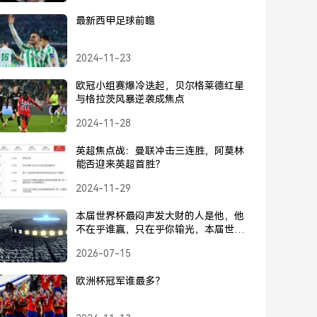
最新西甲足球前瞻
2024-11-23
欧冠小组赛爆冷迭起，贝尔格莱德红星
与格拉茨风暴逆袭成焦点
2024-11-28
英超焦点战：曼联冲击三连胜，阿莫林
能否迎来英超首胜？
2024-11-29
本届世界杯最闷声发大财的人是他，他
不在乎谁赢，只在乎你输光，本届世界
杯最闷声发大财的人，不在乎谁赢，只
2026-07-15
在乎你输光
欧洲杯冠军谁最多？