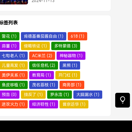
2024-11-13
标签列表
警花
(1)
肯德基番茄酱自由
(1)
618
(1)
蒜薹
(1)
侵略铁证
(1)
多特蒙德
(3)
七旬老人
(1)
AC米兰
(2)
神秘器物
(1)
儿童高发
(1)
信任危机
(2)
黑熊
(1)
美伊关系
(1)
教育局
(1)
开门红
(1)
鱼皮移植
(1)
茂名荔枝
(1)
商务部
(1)
预告
(0)
挂反了
(1)
罗永浩
(1)
大脑漏水
(1)
进攻火力
(1)
经济韧性
(1)
普京访华
(1)