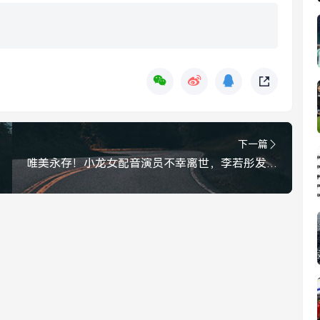
下一篇
唯美永存！小龙女配音演员不幸离世，李若彤发文悼念致哀，唯美永存！李若彤发文悼念离世的小龙女配音演员