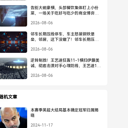
告别大碗豪横，头部餐饮集体盯上小份
菜，一场关于吃好与吃少的商业博弈，
头部餐饮集体转向小份菜，告别大碗豪
2026-08-06
横的商业博弈
邻车长期压线停车，车主怒装钢铁堡
垒，邻居，这下没辙了！邻车长期压
线，车主怒装钢铁堡垒回击，邻居这下
2026-08-06
没辙了！
逆转制胜！王艺迪狂轰11-1横扫伊藤美
诚，彻底击溃对手心理防线，王艺迪11-
1横扫伊藤美诚，逆转制胜击溃心理防线
2026-08-06
随机文章
本赛季英超大结局基本确定冠军归属揭
晓
2024-11-17