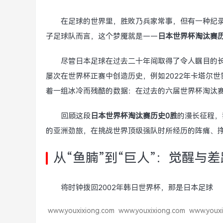
在足球的世界里，胜败乃兵家常事，但有一种纪
子足球队而言，这个梦魇就是——
日本世界杯淘汰赛历
尽管日本足球在过去二十年间取得了令人瞩目的
屡次在世界杯正赛中创造历史，例如2022年卡塔尔
着一组冰冷而残酷的数据：在过去的六届世界杯淘汰赛
回顾这段
日本世界杯淘汰赛历史0胜
的漫长征程，
的亚洲劲旅，在挑战世界顶级强队时所经历的阵痛、
从“鱼腩”到“巨人”：觉醒与
将时钟拨回2002年韩日世界杯，那是日本足球
www.youxixiong.com
www.youxixiong.com
www.youxi