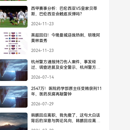
西甲赛事分析：巴伦西亚VS皇家贝蒂
斯，巴伦西亚会触底反弹吗？
2024-11-23
英超回归！今晚曼城迎战热刺，明晚阿
莫林首秀
2024-11-23
杭州警方通报持刀伤人案件，事发经
过、调查进展及安全警示，杭州警方通
报持刀伤人案，事发经过、调查进展及
2026-07-14
安全警示
2547万！医院药学部原主任受贿获刑11
年，医药反腐再敲警钟
2026-07-29
韩鹏回应离职，我先撤了，这句大白话
背后的深意与舆论风向，韩鹏回应离
职，我先撤了背后的深意与舆论风向