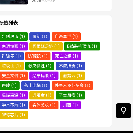
2026-07-29
标签列表
告别股市
(1)
履新
(1)
自杀离世
(1)
南通糖画
(1)
阿根廷足协
(1)
B站装机顶流
(1)
诈骗罪
(1)
LV标识
(1)
死亡之组
(1)
垃圾山
(1)
救灾牺牲
(1)
不应指责
(1)
安全支付
(1)
辽宁抚顺
(1)
蘑菇云
(1)
严峻
(1)
苍山电梯
(1)
外星人罗纳尔多
(1)
极端高温
(1)
遇难者
(1)
子宫肌瘤
(1)
学术不端
(1)
实体美妆
(1)
川西
(1)
智驾芯片
(1)