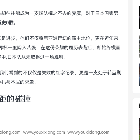
录却往往能成为一支球队挥之不去的梦魇，对于日本国家男
史0胜
。
长足进步，他们不仅稳居亚洲足坛的霸主地位，更在近年来
世界杯一度闯入八强，在这份荣耀的履历表背后，却始终横亘
中,日本队从未取得过一场胜利。
我们看到的不仅仅是失败的红字记录，更是一支处于转型期
挣扎与不屈的求索。
差距的碰撞
xiong.com
www.youxixiong.com
www.youxixiong.com