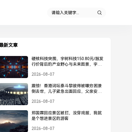
最新文章
硬核科技突围，宇树科技150.80元/股发
行价背后的产业野心与未来图景，宇树
科技150.80元/股发行价，硬核科技突围
2026-08-07
背后的产业野心与未来图景
震惊！香港词坛泰斗黎彼得被曝穷困潦
倒去世，儿子紧急出面回应，父亲安
好，并未离世，黎彼得被曝去世？儿子
2026-08-07
紧急回应，父亲安好并未离世
郑国霖回应景区被拦，没穿戏服，我就
是个想进景区的游客
2026-08-07