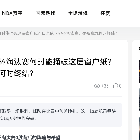
NBA赛事
国际足球
全场录像
杯赛
何时能捅破这层窗户纸？日本队世界杯淘汰赛，零胜魔咒何时终结？
杯淘汰赛何时能捅破这层窗户纸？
何时终结？
733
0
未能取得一场胜利，球队在比赛中苦苦挣扎，这一尴尬纪录亟待
实现历史性的突破。
杯淘汰赛0胜背后的阵痛与希望