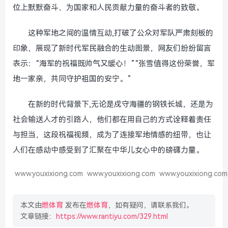
位上默默奋斗、为国家和人民贡献力量的奋斗者的致敬。
这种军地之间的温情互动,打破了公众对军队严肃刻板的
印象，展现了新时代军民融合的生动图景，网友们纷纷留言
表示：“海军的祝福既帅气又暖心！”“张雪值得这份荣誉，军
地一家亲，共同守护祖国的安宁。”
在新的时代背景下,无论是戍守海疆的钢铁长城，还是为
社会输送人才的引路人，他们都在用自己的方式诠释着责任
与担当，这段祝福视频，成为了连接军地情感的纽带，也让
人们在感动中感受到了汇聚在中华儿女心中的磅礴力量。
www.youxixiong.com
www.youxixiong.com
www.youxixiong.com
本文由
燃体育
发布在
燃体育
，如有疑问，请联系我们。
文章链接：
https://www.rantiyu.com/329.html