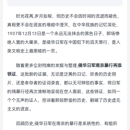
时光荏苒,岁月如梭，但历史不会因时间的流逝而褪色，
真相更不会在谎言的堆砌中湮灭，在中华民族的记忆深处，
1937年12月13日是一个永远无法抹去的黑色日子，那场惨
绝人寰的大屠杀，是侵华日军在中国犯下的滔天罪行，是人
类文明史上最黑暗的一页。
随着更多尘封档案的发掘与整理,
侵华日军南京暴行再添
铁证
，这批新的证据，无论是泛黄的日记、珍贵的历史照
片，还是幸存者的证词录音，都以无可辩驳的事实，将日军
的残暴行径再次清晰地呈现在世人面前，这些铁证，如同一
个个无声的证人，控诉着那段野蛮的历史，戳破了历史虚无
主义的谎言。
回顾历史,侵华日军在南京的暴行是系统性的、有组织