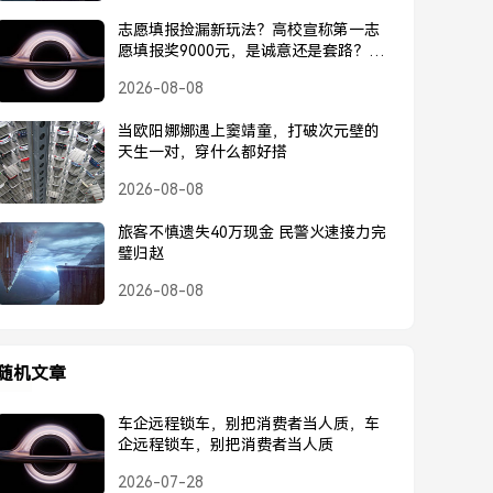
志愿填报捡漏新玩法？高校宣称第一志
愿填报奖9000元，是诚意还是套路？高
校宣称第一志愿奖9000元，是诚意还是
2026-08-08
套路？
当欧阳娜娜遇上窦靖童，打破次元壁的
天生一对，穿什么都好搭
2026-08-08
旅客不慎遗失40万现金 民警火速接力完
璧归赵
2026-08-08
随机文章
车企远程锁车，别把消费者当人质，车
企远程锁车，别把消费者当人质
2026-07-28