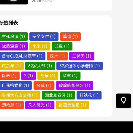
2026-07-31
才是真正的顶级凡尔赛
标签列表
生死浪漫
(1)
安全支付
(1)
算盘
(1)
战略深意
(1)
小米
(1)
咬鼻
(1)
首夺CUBAL总冠军
(1)
照片
(1)
三伏天
(1)
庆余年
(1)
62岁大爷
(1)
82岁退休小学老师
(1)
保命
(1)
2
(1)
战争
(1)
溜车
(1)
自我格式化
(1)
挪威
(1)
破除陈规陋习
(1)
贵州大方血溶洞
(1)
湖北龙卷风
(1)
打铁花
(1)
遭枪杀
(1)
凡人微光
(1)
被困集装箱
(1)