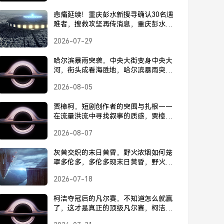
悲痛延续！重庆彭水新搜寻确认30名遇
难者，搜救攻坚再传消息，重庆彭水新
搜寻确认30名遇难者，搜救攻坚再传消
2026-07-29
息
哈尔滨暴雨突袭，中央大街变身中央大
河，街头成看海胜地，哈尔滨暴雨突
袭，中央大街变身中央大河，街头成看
2026-08-05
海胜地
贾樟柯，短剧创作者的突围与扎根——
在流量洪流中寻找叙事的质感，贾樟
柯，短剧突围，在流量洪流中重塑叙事
2026-08-07
质感
灰黄交织的末日黄昏，野火浓烟如何笼
罩多伦多，多伦多现末日黄昏，野火浓
烟遮天蔽日
2026-07-18
柯洁夺冠后的凡尔赛，不知道怎么就赢
了，这才是真正的顶级凡尔赛，柯洁夺
冠后的凡尔赛，不知道怎么就赢了，这