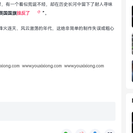
时，有一个看似荒诞不经，却在历史长河中留下了耐人寻味
英国国旗
挂反了
”
。
个烽火连天、风云激荡的年代，这绝非简单的制作失误或粗心
xiong.com
www.youxixiong.com
www.youxixiong.com