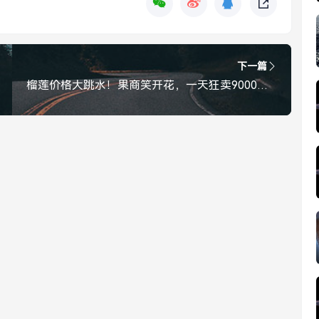
下一篇
榴莲价格大跳水！果商笑开花，一天狂卖9000斤，网友，终于实现了榴莲自由，榴莲价格大跳水！果商日销9000斤，网友，终于实现自由