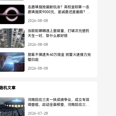
志愿填报捡漏新玩法？高校宣称第一志
愿填报奖9000元，是诚意还是套路？高
校宣称第一志愿奖9000元，是诚意还是
2026-08-08
套路？
当欧阳娜娜遇上窦靖童，打破次元壁的
天生一对，穿什么都好搭
2026-08-08
旅客不慎遗失40万现金 民警火速接力完
璧归赵
2026-08-08
随机文章
河南回应三支一扶成绩争议，成立专项
调查组，启动全面核查，河南回应三支
一扶成绩争议，成立专项调查组启动全
2026-07-28
面核查