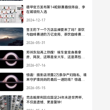
德甲官方发布第14轮联赛最佳阵容，李
在城领衔入选
2024-12-17
雪王的下一个万店品牌要来了吗？茶饮
与咖啡赛道的万亿变局，茶饮咖啡赛道
万亿变局，谁是雪王的下一个万店品
2026-05-31
牌？
郑州东站再上热搜！候车室变身桑拿
房，网友，这哪是坐火车，这是蒸包
子？郑州东站再上热搜！候车室变身桑
2026-07-16
拿房，网友调侃，这哪是坐火车，这是
蒸包子
惊魂！摄影店泄露2万条孕产妇隐私，谁
来守护准妈妈的最后一道防线？惊魂！
摄影店泄露2万条孕产妇隐私，谁来守护
2026-05-15
安全防线？
范志毅犀利回应国足24年未进世界杯，
不仅是遗憾，更是警钟！