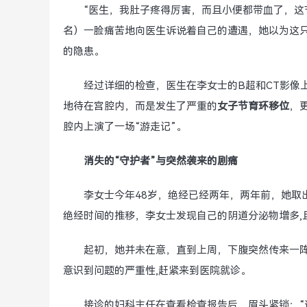
“医生，我肚子疼得厉害，而且小便都带血了，这
名）一脸痛苦地向医生诉说着自己的遭遇，她以为这只
的隐患。
经过详细的检查，医生在李女士的B超和CT影像
地待在宫腔内，而是发生了严重的
女子节育环移位
，
腔内上演了一场“游走记”。
消失的“守护者”与突然袭来的剧痛
李女士今年48岁，绝经已经两年，两年前，她取
绝经时间的推移，李女士发现自己的阴道分泌物增多,
起初，她并未在意，直到上周，下腹突然传来一
意识到问题的严重性,赶紧来到医院就诊。
接诊的妇科主任在查看检查报告后，眉头紧锁：