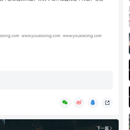
xiong.com
www.youxixiong.com
www.youxixiong.com
下一篇