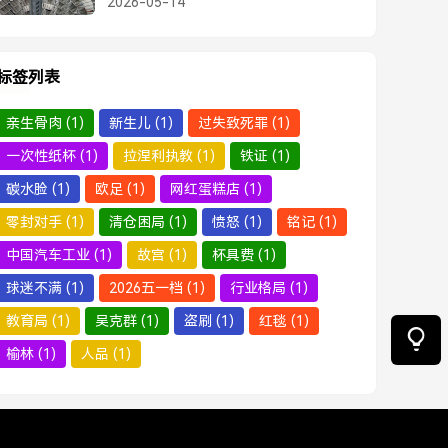
2026-05-14
标签列表
亲生骨肉
(1)
新生儿
(1)
过失致死罪
(1)
一次性纸杯
(1)
拉涅利执教
(1)
铁证
(1)
碳水脸
(1)
欧足
(1)
网红蛋糕店
(1)
零封对手
(1)
清仓困局
(1)
愤怒
(1)
铭记
(1)
中国汽车工业
(1)
故宫
(1)
杯具费
(1)
球迷不满
(1)
2026五一档
(1)
行业格局
(1)
教育局
(1)
吴克群
(1)
盗刷
(1)
红毯
(1)
榆林
(1)
人品
(1)