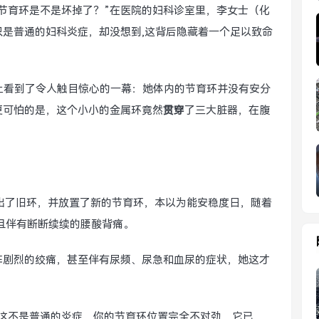
节育环是不是坏掉了？”在医院的妇科诊室里，李女士（化
是普通的妇科炎症，却没想到,这背后隐藏着一个足以致命
上看到了令人触目惊心的一幕：她体内的节育环并没有安分
更可怕的是，这个小小的金属环竟然
贯穿
了三大脏器，在腹
出了旧环，并放置了新的节育环，本以为能安稳度日，随着
且伴有断断续续的腰酸背痛。
阵剧烈的绞痛，甚至伴有尿频、尿急和血尿的症状，她这才
“这不是普通的炎症，你的节育环位置完全不对劲，它已