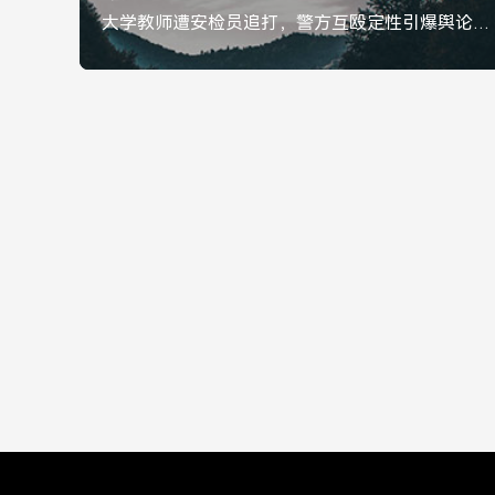
大学教师遭安检员追打，警方互殴定性引爆舆论，是冲突还是欺凌？