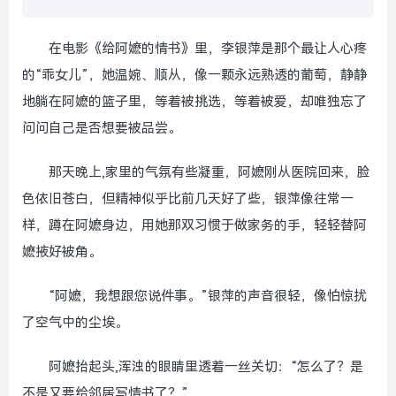
在电影《给阿嬷的情书》里，李银萍是那个最让人心疼
的“乖女儿”，她温婉、顺从，像一颗永远熟透的葡萄，静静
地躺在阿嬷的篮子里，等着被挑选，等着被爱，却唯独忘了
问问自己是否想要被品尝。
那天晚上,家里的气氛有些凝重，阿嬷刚从医院回来，脸
色依旧苍白，但精神似乎比前几天好了些，银萍像往常一
样，蹲在阿嬷身边，用她那双习惯于做家务的手，轻轻替阿
嬷掖好被角。
“阿嬷，我想跟您说件事。”银萍的声音很轻，像怕惊扰
了空气中的尘埃。
阿嬷抬起头,浑浊的眼睛里透着一丝关切：“怎么了？是
不是又要给邻居写情书了？”