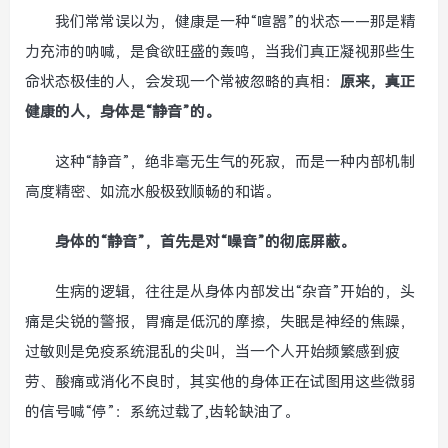
我们常常误以为，健康是一种“喧嚣”的状态——那是精
力充沛的呐喊，是食欲旺盛的轰鸣，当我们真正凝视那些生
命状态极佳的人，会发现一个常被忽略的真相：
原来，真正
健康的人，身体是“静音”的。
这种“静音”，绝非毫无生气的死寂，而是一种内部机制
高度精密、如流水般极致顺畅的和谐。
身体的“静音”，首先是对“噪音”的彻底屏蔽。
生病的逻辑，往往是从身体内部发出“杂音”开始的，头
痛是尖锐的警报，胃痛是低沉的摩擦，失眠是神经的焦躁，
过敏则是免疫系统混乱的尖叫，当一个人开始频繁感到疲
劳、酸痛或消化不良时，其实他的身体正在试图用这些微弱
的信号喊“停”：系统过载了,齿轮缺油了。