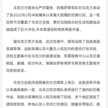
乌克兰方面发出严厉警告，称俄罗斯军队对乌克兰发动
了自2022年2月冲突爆发以来最大规模的空袭行动，这一轮
攻势不仅覆盖了乌克兰全境，更对当地民众的生活和基础设
施造成了巨大冲击,令本就紧张的局势再度升温。
据乌克兰军方消息，此次空袭中，俄军动用了包括高超
音速导弹、巡航导弹以及大量无人机在内的混合打击手段，
目标主要集中在乌克兰的能源设施、军事指挥中心以及交通
枢纽，基辅、哈尔科夫、第聂伯罗彼得罗夫斯克等主要城市
均受到波及。
乌克兰总统泽连斯基在社交媒体上表示，这是战争开始
以来最艰难的一夜，乌克兰防空部队虽然进行了激烈的拦截
作战，但部分导弹和无人机仍突破了防线，多个地区报告了
建筑物受损、停电以及人员伤亡的情况，随着冬季临近，能