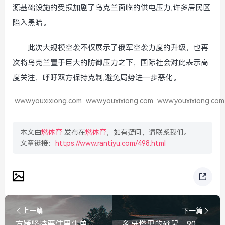
源基础设施的受损加剧了乌克兰面临的供电压力,许多居民区
陷入黑暗。
此次大规模空袭不仅展示了俄军空袭力度的升级，也再
次将乌克兰置于巨大的防御压力之下，国际社会对此表示高
度关注，呼吁双方保持克制,避免局势进一步恶化。
www.youxixiong.com
www.youxixiong.com
www.youxixiong.com
本文由
燃体育
发布在
燃体育
，如有疑问，请联系我们。
文章链接：
https://www.rantiyu.com/498.html
上一篇
下一篇
方媛坚持要住男生单人间，郭富城无奈宠溺，这大概就是婚姻最真实的模样，方媛坚持住男生单间，郭富城无奈宠溺，这便是婚姻最真实的模样
象牙塔里的硕鼠，90后博士套取1426万科研经费，撕开了科研经费管理的哪道口子？90后博士套取1426万科研经费，暴露科研经费管理漏洞