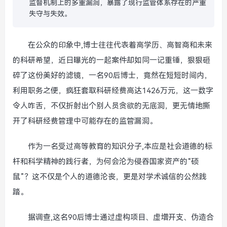
监督机制上的多重漏洞，暴露了现行监管体系存在的严重
失守与失效。
在公众的印象中,博士往往代表着高学历、高智商和未来
的科研希望，近日曝光的一起案件却如同一记重锤，狠狠砸
碎了这份美好的滤镜，一名90后博士，竟然在短短时间内，
利用职务之便，疯狂套取科研经费高达1426万元，这一数字
令人咋舌，不仅折射出个别人员贪欲的无底洞，更无情地撕
开了科研经费管理中可能存在的监管漏洞。
作为一名受过高等教育的知识分子,本应是社会道德的标
杆和科学精神的践行者，为何会沦为侵吞国家资产的“硕
鼠”？这不仅是个人的道德沦丧，更是对学术诚信的公然践
踏。
据调查,这名90后博士通过虚构项目、虚增开支、伪造合