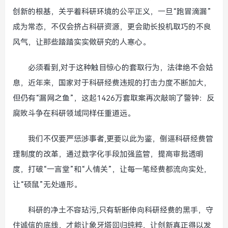
创新的根基，关乎着科研环境的公平正义，一旦“跑冒滴漏”
成为常态，不仅会挤占科研资源，更会助长投机取巧的不良
风气，让那些踏踏实实做研究的人寒心。
必须看到,对于这种触目惊心的套取行为，法律绝不会姑
息，近年来，国家对于科研经费违规的打击力度不断加大，
但仍有“漏网之鱼”，这起1426万套取案再次敲响了警钟：反
腐败斗争在科研领域同样任重道远。
我们不仅要严惩涉事者,更要以此为鉴，倒逼科研经费管
理制度的改革，通过数字化手段加强监管，提高审批透明
度，打破“一言堂”和“人情关”，让每一笔经费都流向实处，
让“硕鼠”无处遁形。
科研的净土不容玷污,只有斩断伸向科研经费的黑手，守
住诚信的底线，才能让象牙塔回归纯粹，让创新真正得以发