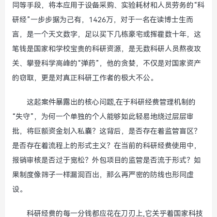
同等手段，将本应用于设备采购、实验耗材和人员劳务的“科
研经”一步步据为己有，1426万，对于一名在读博士生而
言，是一个天文数字，足以买下几栋豪宅或挥霍数十年，这
笔钱是国家和学校宝贵的科研资源，是无数科研人员熬夜攻
关、攀登科学高峰的“弹药”，他的贪婪，不仅是对国家资产
的窃取，更是对真正科研工作者的极大不公。
这起案件暴露出的核心问题,在于科研经费管理机制的
“失守”，为何一个单独的个人能够如此轻易地绕过层层审
批，将巨额资金划入私囊？这背后，是否存在着监管盲区？
是否存在着流程上的形式主义？在当前的科研经费使用中，
报销审核是否过于宽松？外包项目的监管是否流于形式？如
果制度像筛子一样漏洞百出，那么再严密的防线也形同虚
设。
科研经费的每一分钱都应花在刀刃上,它关乎着国家科技