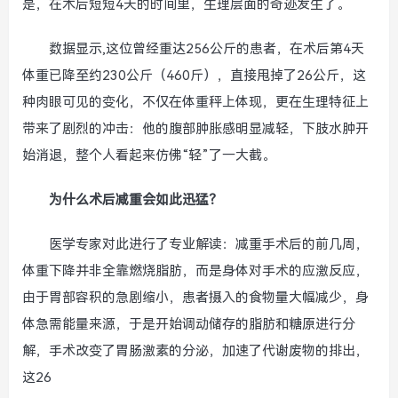
是，在术后短短4天的时间里，生理层面的奇迹发生了。
数据显示,这位曾经重达256公斤的患者，在术后第4天
体重已降至约230公斤（460斤），直接甩掉了26公斤，这
种肉眼可见的变化，不仅在体重秤上体现，更在生理特征上
带来了剧烈的冲击：他的腹部肿胀感明显减轻，下肢水肿开
始消退，整个人看起来仿佛“轻”了一大截。
为什么术后减重会如此迅猛？
医学专家对此进行了专业解读：减重手术后的前几周，
体重下降并非全靠燃烧脂肪，而是身体对手术的应激反应，
由于胃部容积的急剧缩小，患者摄入的食物量大幅减少，身
体急需能量来源，于是开始调动储存的脂肪和糖原进行分
解，手术改变了胃肠激素的分泌，加速了代谢废物的排出，
这26