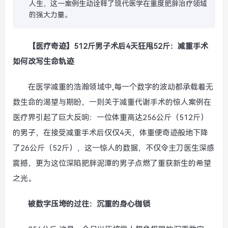
人生，这一案例生动诠释了现代医学在重度肥胖治疗领域
的强大力量。
【医疗奇迹】512斤男子术后4天狂甩52斤：减重手术
如何改写生命轨迹
在医学减重的浩瀚领域中,每一个数字的波动都承载着无
数生命的渴望与期盼，一则关于减重代谢手术的惊人案例在
医疗界引起了巨大反响：一位体重高达256公斤（512斤）
的男子，在接受减重手术后仅仅4天，体重便奇迹般地下降
了26公斤（52斤），这一惊人的数据，不仅令主刀医生深感
震撼，更为这位深陷肥胖泥潭的男子点燃了重获新生的希望
之光。
被数字压垮的过往：沉重的身心枷锁