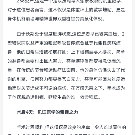
256公斤,这是一个足以压垮常人想象极限的沉重数字，
对于这位患者而言，这不仅仅是体重秤上的数字堆砌，更是
身体机能崩塌与精神世界双重枷锁的具象化体现。
由于长期处于极度肥胖状态,这位患者早已被高血压、2
型糖尿病以及严重的睡眠呼吸暂停综合征等代谢性疾病缠
身，他的日常生活被彻底打乱：上下楼梯需要人搀扶，简单
的翻身都需要付出巨大努力，甚至连呼吸都变得急促而沉
重，在传统的节食和运动疗法面前，他的身体仿佛失去了代
谢的引擎，任何努力都显得苍白无力，甚至可能因为过度运
动而对关节造成不可逆的损伤，在万般无奈之下，手术成为
了他摆脱命运枷锁、延续生命的唯一救命稻草。
术后4天：见证医学的雷霆之力
手术过程顺利,但这仅仅是改变的序章，令人难以置信的