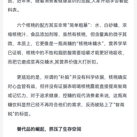
因，近年来，随着消费者健康意识的觉醒,大家开始学会看配
料表。
六个核桃的配方其实非常“简单粗暴”：水、白砂糖、浓
缩核桃汁、食品添加剂等，虽然有核桃，但含量真的微乎其
微，本质上，它更像是一瓶高糖的“核桃味糖水”，营养学早
已证明，核桃中的不饱和脂肪酸需要咀嚼才能更好地吸收，
而把它磨成浆再兑糖水,其营养价值大打折扣。
更尴尬的是，所谓的“补脑”并没有科学依据，核桃确实
对心血管有益，但并没有证据表明喝核桃露能直接提高智商
或记忆力，对于追求健康、控糖的现代消费者来说，这瓶高
糖饮料显然已经不再符合他们的需求，反而被贴上了“智商
税”的标签。
替代品的崛起，挤压了生存空间