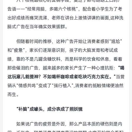
六个核桃最核心的营销手段，莫过于那句朗朗上口的广
告语——“经常用脑，多喝六个核桃”，配合着小学生为了考
出好成绩而痛哭流涕、老师在讲台上激情讲课的画面,这种洗
脑式广告在当年确实效果拔群。
但随着时间的推移，这种广告开始让消费者感到“尴尬”
和“疲惫”，家长们逐渐意识到，孩子的大脑发育和考试成
绩，靠的不是几罐含糖饮料，而是科学的饮食和休息，看着
那些催泪的广告，越来越多的家长产生了一种心理抗拒：
“喝
这玩意儿能提神？不如喝杯咖啡或者吃块巧克力实在。”
当营
销从“情感共鸣”变成了“强行植入”,消费者的抵触情绪便油然
而生。
“补脑”成噱头，成分表成了照妖镜
如果说广告的疲劳是外因，那么产品本质的硬伤则是内