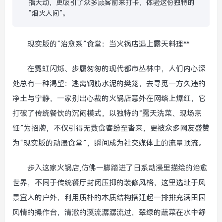
指大动，更吸引了众多顾客前来打卡，体验这份独特的
“烟火人间”。
现实版的“治愈系”食堂：当火锅店遇上露天料理**
在霓虹闪烁、步履匆匆的现代都市丛林中，人们内心深
处总有一种渴望：逃离钢筋水泥的樊笼，去寻觅一方久违的
净土与宁静，一家别出心裁的火锅店意外在网络上爆红，它
打破了传统餐饮的沉闷模式，以独特的“露天洗菜、现场烹
饪”为招牌，不仅引得无数食客纷至沓来，更被众多网友盛赞
为“现实版的动漫食堂”，瞬间成为社交媒体上的流量顶流。
步入这家火锅店,仿佛一脚踏进了日系动漫里描绘的治愈
世界，不同于传统餐厅封闭压抑的装修风格，这里选址于风
景宜人的户外，利用质朴的木质结构搭建起一排排充满田园
风情的操作台，清澈的溪流潺潺流过，翠绿的蔬菜在水中舒