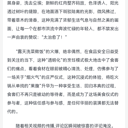
展身姿，洗去尘埃；新鲜的红肉整齐码放，色泽诱人，阳光
透过树叶的缝隙，在地面洒下斑驳陆离的光影，微风拂过，
带着草木的清香，这种充满了浓郁生活气息与自然之美的画
面，让每一个在都市洪流中奔波忙碌的年轻人，都不禁发出
一声由衷的赞叹：“太治愈了！”
“露天洗菜做饭”的火爆，绝非偶然，在食品安全日益受
到关注的当下，这种“透明化”的烹饪模式极大地击中了食客
们的痛点，看着食材在眼前被精心清洗、处理，仿佛参与了
一场关于“烟火气”的庄严仪式，这种沉浸式的体验，将吃火
锅从单纯的“果腹”升华为一种享受生活、回归本真的过程，
食客们不再只是被动的等待者，而是成为了这场美食仪式的
参与者，这种信任感与参与感，是任何华丽的装潢都无法替
代的。
随着相关视频的传播,评论区瞬间被惊喜的评论淹没。