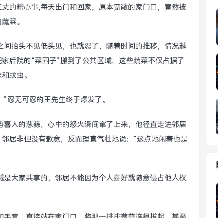
丈的糟心事,每天出门和回家，原本宽敞的家门口，竟然被
的蔬菜。
之间抬头不见低头见，也就忍了，随着时间的推移，情况越
家后院的“菜园子”搬到了公共区域，这些蔬菜不仅占据了
味和蚊虫。
？”忍无可忍的王先生终于爆发了。
势喜人的葱蒜，心中的怒火瞬间窜了上来，他径直走进邻居
，邻居非但没有歉意，反而理直气壮地说：“这点地闲着也是
域是大家共享的，邻居不能因为个人喜好就随意侵占他人权
和手套，直接站在家门口，将那一排排葱蒜连根拔起，甚至