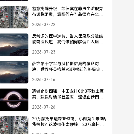
蓄意挑衅升级！菲律宾在非法坐滩舰旁
布设拦阻索，意图何在？菲律宾在坐滩
舰旁布设拦阻索，蓄意挑衅升级
2026-07-22
反常识的医学逆转，当人医录取分数线
被兽医反超，我们该如何解读？人医分
数线被兽医反超？这波反常识的医学逆
2026-07-23
转意味着什么
萨维尔十字军与潘帕斯雄鹰的宿命对
决，世界杯英格兰VS阿根廷的终极史
诗，萨维尔十字军与潘帕斯雄鹰，世界
2026-07-16
杯英格兰VS阿根廷的宿命史诗
遗憾止步四强！中国女排0比3不敌土耳
其，强强对话尽显差距，遗憾止步四
强！中国女排0比3不敌土耳其，强强对
2026-07-26
话尽显差距
20万摩托车遭专业盗窃，小偷竟叫来3辆
货拉拉？这波操作太硬核！20万摩托车
遭盗，小偷竟叫来3辆货拉拉？这波操作