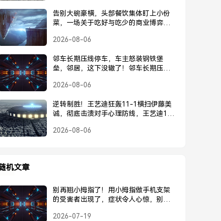
告别大碗豪横，头部餐饮集体盯上小份
菜，一场关于吃好与吃少的商业博弈，
头部餐饮集体转向小份菜，告别大碗豪
2026-08-06
横的商业博弈
邻车长期压线停车，车主怒装钢铁堡
垒，邻居，这下没辙了！邻车长期压
线，车主怒装钢铁堡垒回击，邻居这下
2026-08-06
没辙了！
逆转制胜！王艺迪狂轰11-1横扫伊藤美
诚，彻底击溃对手心理防线，王艺迪11-
1横扫伊藤美诚，逆转制胜击溃心理防线
2026-08-06
随机文章
别再翘小拇指了！用小拇指做手机支架
的受害者出现了，症状令人心惊，别再
翘小拇指支撑手机了！受害者现身，症
2026-07-19
状令人心惊