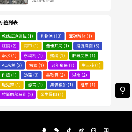
2026-08-05
太硬核！
标签列表
教练瓜迪奥拉
(1)
利物浦
(13)
亚硝酸盐
(1)
红旗
(2)
再审
(1)
最佳开局
(1)
泪流满面
(3)
潜水
(1)
永动机
(1)
鹦鹉
(1)
脏器受损
(1)
AC米兰
(2)
雷霆
(1)
老年痴呆
(1)
生三孩
(1)
作揖
(1)
造谣
(3)
英歌舞
(2)
湖南
(2)
魔鬼辣
(1)
静音
(1)
集装箱船
(1)
砸车
(1)
拉斯帕尔马斯
(2)
亲生骨肉
(1)