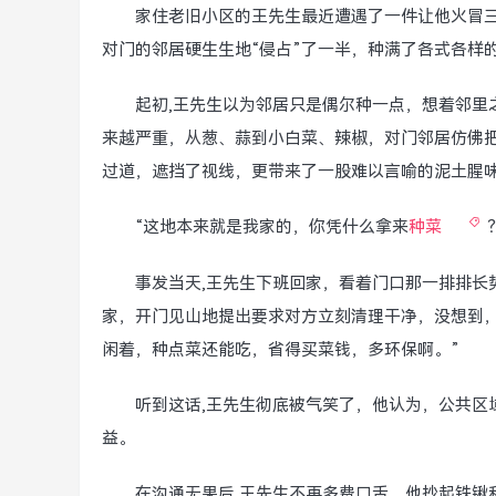
家住老旧小区的王先生最近遭遇了一件让他火冒三
对门的邻居硬生生地“侵占”了一半，种满了各式各样
起初,王先生以为邻居只是偶尔种一点，想着邻里
来越严重，从葱、蒜到小白菜、辣椒，对门邻居仿佛把
过道，遮挡了视线，更带来了一股难以言喻的泥土腥
“这地本来就是我家的，你凭什么拿来
种菜
事发当天,王先生下班回家，看着门口那一排排长
家，开门见山地提出要求对方立刻清理干净，没想到
闲着，种点菜还能吃，省得买菜钱，多环保啊。”
听到这话,王先生彻底被气笑了，他认为，公共区
益。
在沟通无果后,王先生不再多费口舌，他抄起铁锹