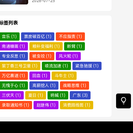
2026-07-25
少？中签率与市场情绪深度解析
标签列表
音乐
(1)
票房破百亿
(1)
不应指责
(1)
南通糖画
(1)
粮补变福利
(1)
断臂
(1)
专业反思
(1)
被虫咬
(1)
风火轮
(1)
紫丁香三号卫星
(1)
喷流加速
(1)
紧急驰援
(1)
万亿赛道
(1)
回血
(1)
斗牛士
(1)
无愧于心
(1)
高薪挖人
(1)
战略思维
(1)
三伏天
(1)
夏日
(1)
呐喊
(1)
广东
(3)
录取通知书
(1)
赵继伟
(1)
消费路线图
(1)