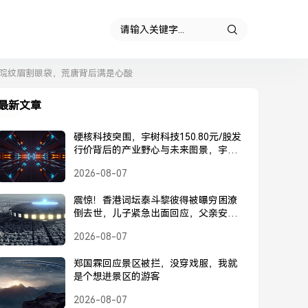
院纹眉割眼袋，荒唐背后满是心酸
最新文章
硬核科技突围，宇树科技150.80元/股发
行价背后的产业野心与未来图景，宇树
科技150.80元/股发行价，硬核科技突围
2026-08-07
背后的产业野心与未来图景
震惊！香港词坛泰斗黎彼得被曝穷困潦
倒去世，儿子紧急出面回应，父亲安
好，并未离世，黎彼得被曝去世？儿子
2026-08-07
紧急回应，父亲安好并未离世
郑国霖回应景区被拦，没穿戏服，我就
是个想进景区的游客
2026-08-07