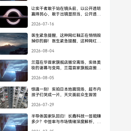
让实干者敢于站在镜头前，以公开透明
赢得民心，敢于出镜显担当，公开透明
赢民心
2026-07-16
医生紧急提醒，这种网红鞋正在悄悄毁
掉你的脚！医生紧急提醒，这种网红鞋
正在悄悄毁掉你的脚！
2026-08-04
兰蔻在华首家旗舰店搬空离场，实体美
妆的谢幕与变局，兰蔻首家旗舰店搬空
离场，实体美妆的谢幕与重塑
2026-08-05
惊魂一刻！实拍日本地震现场，超市内
孩子们哭成一片，天灾面前众生皆苦
2026-07-29
半导体国家队回归！长鑫科技一签能赚
多少？中签率与市场情绪深度解析，半
导体国家队回归，长鑫科技一签能赚多