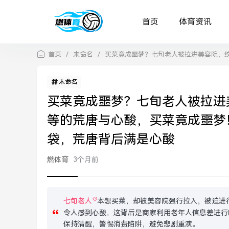
首页
体育资讯
首页
/
未命名
/
买菜竟成噩梦？七旬老人被拉进美容院，
未命名
买菜竟成噩梦？七旬老人被拉进
等的荒唐与心酸，买菜竟成噩梦
袋，荒唐背后满是心酸
燃体育
3个月前
七旬老人
本想买菜，却被美容院强行拉入，被迫进
令人感到心酸，这背后是商家利用老年人信息差进行
保持清醒，警惕消费陷阱，避免悲剧重演。