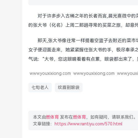
对于许多步入古稀之年的长者而言,晨光熹微中的
的张大爷（化名）上周二那趟寻常的买菜之旅，却意
那天,张大爷像往常一样提着空篮子去附近的菜市
女子便迎面走来，她紧紧握住张大爷的手，极尽奉承之
气说：“大爷，您这眼睛看着有点累，眼袋都出来了，
www.youxixiong.com
www.youxixiong.com
www.youxi
七旬老人
纹眉割眼袋
本文由
燃体育
发布在
燃体育
，如有疑问，请联系我们。
文章链接：
https://www.rantiyu.com/570.html