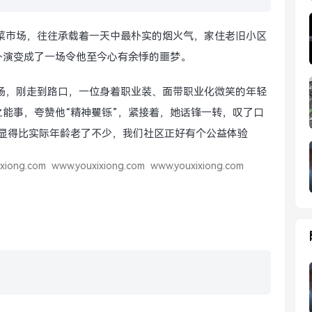
菜市场，往往承载着一天中最朴实的烟火气，家住老旧小区
外演变成了一场令他至今心有余悸的噩梦。
场，刚走到路口，一位身着职业装、面带职业化微笑的年轻
能事，夸赞他“精神矍铄”，紧接着，她话锋一转，叹了口
显得比实际年龄老了不少，我们社区正好有个公益体验
xiong.com
www.youxixiong.com
www.youxixiong.com