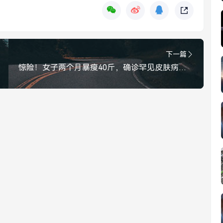
下一篇
惊险！女子两个月暴瘦40斤，确诊罕见皮肤病，医生，再晚来一步后果不堪设想，暴瘦40斤确诊罕见皮肤病！医生，再晚来一步后果不堪设想