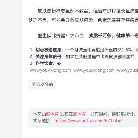
皮肤淀粉样变虽然不致命，但治疗过程漫长且痛
处理不当，可能会导致皮肤感染、色素沉着甚至瘢痕疙
医生借此提醒广大市民：
减肥千万条，健康第一
切忌极速瘦身：
一个月减重不要超过体重的3%-5%，
关注身体信号：
如果在减肥过程中出现皮肤剧烈瘙痒、
科学饮食：
�
www.youxixiong.com
www.youxixiong.com
www.youxi
罕见皮肤病
本文由
燃体育
发布在
燃体育
，如有疑问，请联系我们。
文章链接：
https://www.rantiyu.com/571.html