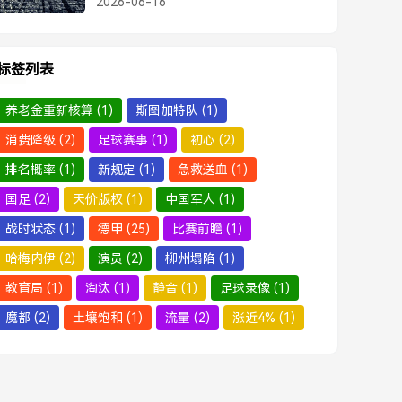
2026-06-16
标签列表
养老金重新核算
(1)
斯图加特队
(1)
消费降级
(2)
足球赛事
(1)
初心
(2)
排名概率
(1)
新规定
(1)
急救送血
(1)
国足
(2)
天价版权
(1)
中国军人
(1)
战时状态
(1)
德甲
(25)
比赛前瞻
(1)
哈梅内伊
(2)
演员
(2)
柳州塌陷
(1)
教育局
(1)
淘汰
(1)
静音
(1)
足球录像
(1)
魔都
(2)
土壤饱和
(1)
流量
(2)
涨近4%
(1)