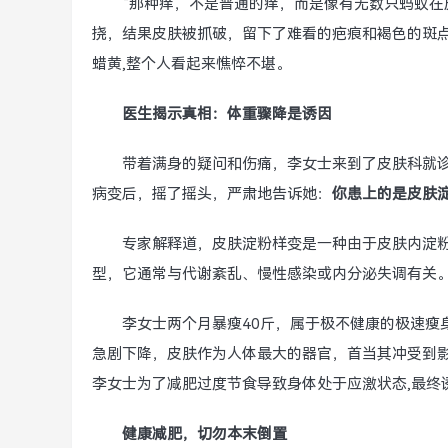
“那种痒，不是普通的痒，而是像有无数只蚂蚁在
挠，结果皮肤被抓破，留下了难看的疤痕和褐色的斑
蜡黄,整个人看起来憔悴不堪。
医生揭示真相：体重骤降是诱因
带着满身的疑问和伤痛，李女士来到了皮肤科就
病变后，摇了摇头，严肃地告诉她：
你患上的是皮肤
专家解释道，皮肤淀粉样变是一种由于皮肤内淀
型，它通常与代谢紊乱、慢性感染或内分泌失调有关
李女士两个月暴瘦40斤，属于极不健康的极速瘦
急剧下降，皮肤作为人体最大的器官，首当其冲受到
李女士为了减肥过度节食导致身体处于应激状态,最终
健康减肥，切勿本末倒置