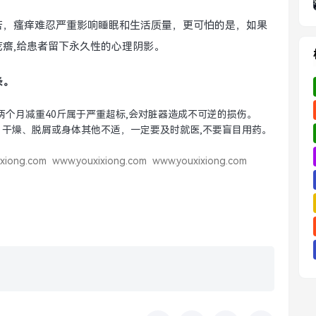
苦，瘙痒难忍严重影响睡眠和生活质量，更可怕的是，如果
瘩,给患者留下永久性的心理阴影。
条。
两个月减重40斤属于严重超标,会对脏器造成不可逆的损伤。
干燥、脱屑或身体其他不适，一定要及时就医,不要盲目用药。
xiong.com
www.youxixiong.com
www.youxixiong.com