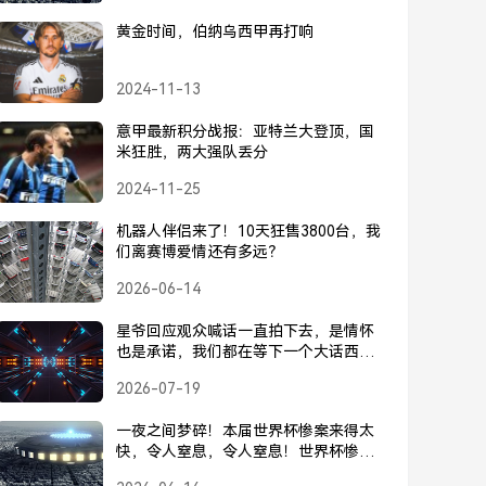
黄金时间，伯纳乌西甲再打响
2024-11-13
意甲最新积分战报：亚特兰大登顶，国
米狂胜，两大强队丢分
2024-11-25
机器人伴侣来了！10天狂售3800台，我
们离赛博爱情还有多远？
2026-06-14
星爷回应观众喊话一直拍下去，是情怀
也是承诺，我们都在等下一个大话西
游，星爷回应观众喊话，是情怀也是承
2026-07-19
诺，我们都在等下一个大话西游
一夜之间梦碎！本届世界杯惨案来得太
快，令人窒息，令人窒息！世界杯惨案
一夜之间梦碎，来得太快