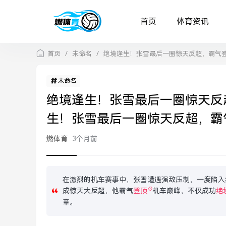
首页
体育资讯
首页
/
未命名
/
绝境逢生！张雪最后一圈惊天反超，霸气
未命名
绝境逢生！张雪最后一圈惊天反
生！张雪最后一圈惊天反超，霸
燃体育
3个月前
在激烈的机车赛事中，张雪遭遇强敌压制，一度陷入
成惊天大反超，他霸气
登顶
机车巅峰，不仅成功
绝
章。