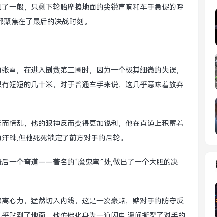
固了一般，只剩下轮胎摩擦地面的尖锐声响和车手急促的呼
都聚焦在了最后的决战时刻。
的张雪，在进入倒数第二圈时，因为一个极其细微的失误，
只有短短的几十米，对于普通车手来说，这几乎意味着放弃
后而慌乱，他的眼神反而变得更加锐利，他在直道上积蓄着
汗珠,但他死死锁定了前方对手的后轮。
后一个弯道——著名的“魔鬼弯”处,做出了一个大胆的决
弯离心力，猛然切入内线，这是一次豪赌，赌对手的防守反
乎贴到了地面，他仿佛化身为一道闪电,瞬间撕裂了对手的