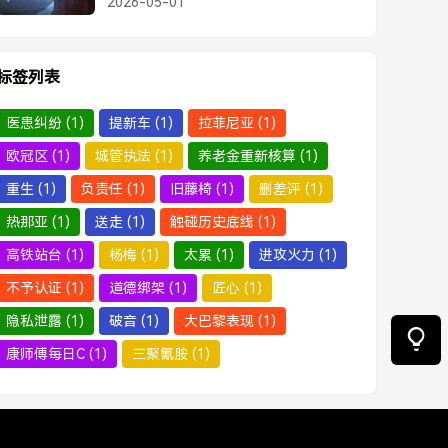
2026-05-01
标签列表
医患纠纷
(1)
提新车
(1)
拉菲尼亚
(1)
欧冠区
(1)
城管执法
(1)
养老金重新核算
(1)
重生
(1)
负责任
(1)
旧藤椅
(1)
删差评
(1)
热那亚
(1)
送走
(1)
触碰历史底线
(1)
高铁站台
(1)
杨梅
(1)
太累
(1)
进攻火力
(1)
不予认证
(1)
道德绑架
(1)
匠心
(1)
隐私泄露
(1)
破音
(1)
大巴黎表现
(1)
康师傅每日C
(1)
三聚氰胺
(1)