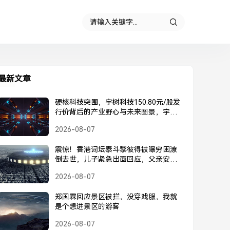
最新文章
硬核科技突围，宇树科技150.80元/股发
行价背后的产业野心与未来图景，宇树
科技150.80元/股发行价，硬核科技突围
2026-08-07
背后的产业野心与未来图景
震惊！香港词坛泰斗黎彼得被曝穷困潦
倒去世，儿子紧急出面回应，父亲安
好，并未离世，黎彼得被曝去世？儿子
2026-08-07
紧急回应，父亲安好并未离世
郑国霖回应景区被拦，没穿戏服，我就
是个想进景区的游客
2026-08-07