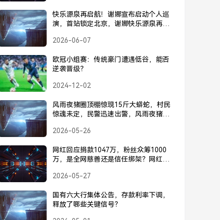
快乐源泉再启航！谢娜宣布启动个人巡
演，首站锁定北京，谢娜快乐源泉再启
航，个人巡演首站锁定北京
2026-06-07
欧冠小组赛：传统豪门遭遇低谷，能否
逆袭晋级？
2024-12-02
风雨夜猪圈顶棚惊现15斤大蟒蛇，村民
惊魂未定，民警迅速出警，风雨夜猪圈
惊现15斤大蟒蛇，村民惊魂未定，民警
2026-05-26
迅速出警处置
网红回应捐款1047万，粉丝众筹1000
万，是全网慈善还是信任绑架？网红捐
款1047万，粉丝众筹1000万，是全网慈
2026-05-27
善还是信任绑架？
国有六大行集体公告，存款利率下调，
释放了哪些关键信号？