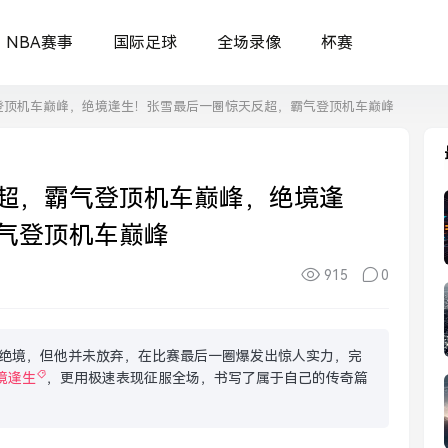
NBA赛事
国际足球
全场录像
杯赛
登顶机车巅峰，绝境逢生！张雪最后一圈惊天反超，霸气登顶机车巅峰
超，霸气登顶机车巅峰，绝境逢
气登顶机车巅峰
915
0
绝境，但他并未放弃，在比赛最后一圈爆发出惊人实力，完
境逢生
，更用极速表现征服全场，书写了属于自己的传奇篇