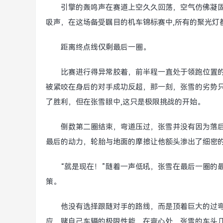
引擎的轰鸣声在赛道上空久久回荡，空气仿佛凝
吸声，在这场备受瞩目的机车锦标赛中,所有的聚光灯
距离终点线仅剩最后一圈。
比赛进行得异常胶着，前半程一直处于领跑位置
被紧咬在身后的对手成功反超，那一刻，张雪的劣势
了胜利，但在张雪眼中,这只是极限挑战的开始。
倒数第二圈结束，弯道压过，张雪并没有因为落
最后的动力，轮胎与地面的摩擦让他额头渗出了细密的
“就是现在！”随着一声低吼，张雪在最后一圈的最
策。
他没有选择跟随对手的路线，而是顶着巨大的过
应，赌自己车辆的极限性能，在弯心处，张雪的车头几