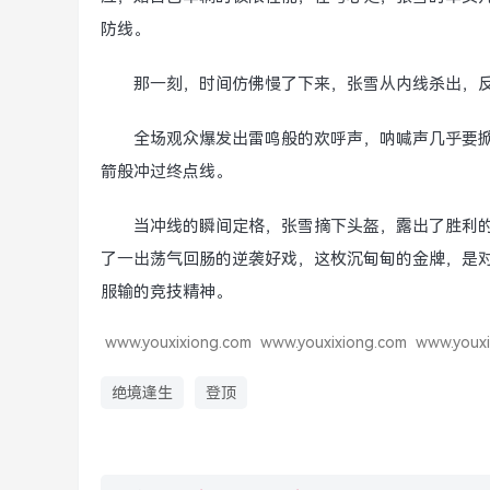
防线。
那一刻，时间仿佛慢了下来，张雪从内线杀出，反
全场观众爆发出雷鸣般的欢呼声，呐喊声几乎要掀
箭般冲过终点线。
当冲线的瞬间定格，张雪摘下头盔，露出了胜利
了一出荡气回肠的逆袭好戏，这枚沉甸甸的金牌，是对
服输的竞技精神。
www.youxixiong.com
www.youxixiong.com
www.youxi
绝境逢生
登顶