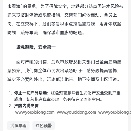
市看海”的景象，为了保障安全，地铁部分站点因进水风险被
迫采取临时停运或限流措施，交警部门闻令而动，全员上
岗，在立交桥下、涵洞等易积水点拉起警戒线，用身体筑起
防线，疏导车流，确保城市血脉的畅通。
紧急避险，安全第一
面对严峻的汛情，武汉市政府及相关部门已全面启动应
急预案，我们向全体市民发出紧急呼吁：请务必提高警惕，
减少不必要的外出，远离低洼地带、地下空间及山区河道。
停止一切户外活动：
红色预警意味着生命财产安全受到严重
威胁，切勿抱有侥幸心理，务必待在坚固的室内。
严防内涝灾害
www.youxixiong.com
www.youxixiong.com
www.youxixiong.
武汉暴雨
红色预警