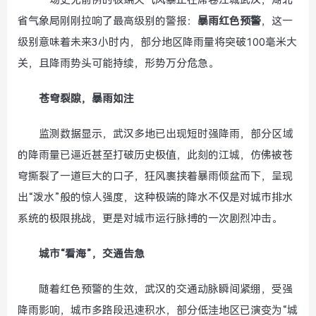
一场史无前例的极端天气风暴正在席卷江城武汉，湖北
省气象局刚刚拉响了最高级别的警报：
暴雨红色预警
，这一
级别意味着未来3小时内，部分地区降雨量将突破100毫米大
关，且降雨势头可能持续，形势万分危急。
苍穹裂隙，暴雨如注
监测数据显示，武汉多地已出现短时强降雨，部分区域
的降雨量已逼近甚至打破历史极值，此刻的江城，仿佛被苍
穹撕裂了一道巨大的口子，狂风裹挟着暴雨倾盆而下，呈现
出“泼水”般的惊人强度，这种极端的降水不仅是对城市排水
系统的极限挑战，更是对城市运行脉搏的一次剧烈冲击。
城市“看海”，交通告急
随着红色预警的生效，武汉的交通动脉瞬间紧绷，受强
降雨影响，城市多路段迅速积水，部分低洼地区已演变为“城