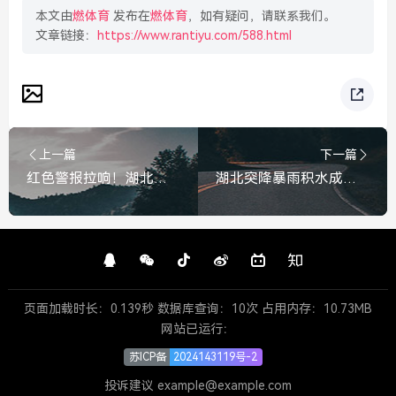
本文由
燃体育
发布在
燃体育
，如有疑问，请联系我们。
文章链接：
https://www.rantiyu.com/588.html
上一篇
下一篇
红色警报拉响！湖北武汉发布暴雨红色预警，全城严阵以待
湖北突降暴雨积水成河，居民街头抄网捕鱼，上演陆地赶海奇景
页面加载时长：0.139秒 数据库查询：10次 占用内存：10.73MB
网站已运行：
苏ICP备
2024143119号-2
投诉建议 example@example.com