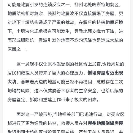
可能是地震引发的连锁反应之一，柳州地处喀斯特地貌区，
地质结构相对复杂，强烈的地震波不仅直接震塌了房屋，更
对地下土壤结构造成了严重的扰动，在震后的特殊地质环境
下，土壤液化现象极有可能发生，导致地面支撑力下降，进
而形成塌陷坑，震波引发的地面不均匀沉降也是造成大坑的
原因之一。
这一发现不仅让原本就受损的社区雪上加霜,也给周边的
居民和救援人员带来了巨大的心理压力。
倒塌房屋附近出现
大坑
，意味着周边的地基可能已经不再稳固，随时存在二次
坍塌的风险，这不仅威胁着幸存者的生命安全，也给后续的
房屋鉴定、拆除和重建工作带来了极大的困难。
面对这一严峻形势,当地相关部门已迅速行动，对受灾区
域进行了更为细致的排查，救援人员在对
柳州地震倒塌房屋
附近出现大坑
的区域设置了警戒线，严禁无关人员靠近，并