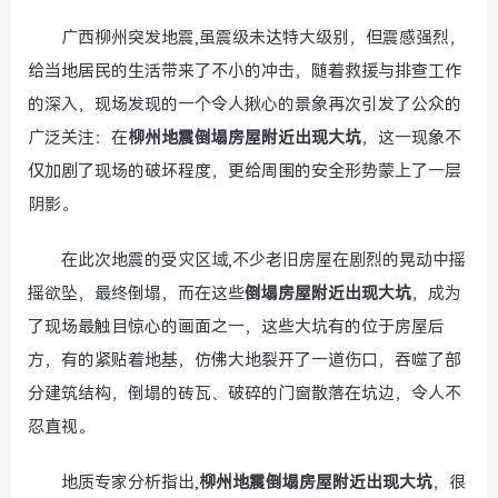
广西柳州突发地震,虽震级未达特大级别，但震感强烈，
给当地居民的生活带来了不小的冲击，随着救援与排查工作
的深入，现场发现的一个令人揪心的景象再次引发了公众的
广泛关注：在
柳州地震倒塌房屋附近出现大坑
，这一现象不
仅加剧了现场的破坏程度，更给周围的安全形势蒙上了一层
阴影。
在此次地震的受灾区域,不少老旧房屋在剧烈的晃动中摇
摇欲坠，最终倒塌，而在这些
倒塌房屋附近出现大坑
，成为
了现场最触目惊心的画面之一，这些大坑有的位于房屋后
方，有的紧贴着地基，仿佛大地裂开了一道伤口，吞噬了部
分建筑结构，倒塌的砖瓦、破碎的门窗散落在坑边，令人不
忍直视。
地质专家分析指出,
柳州地震倒塌房屋附近出现大坑
，很