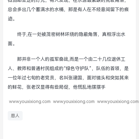
微弱却坚定的灯光；有人发现，在水源最紧缺的荒坡角落，
总会多出几个蓄满水的水桶，那是有人在不经意间留下的痕
迹。
终于,在一处被茂密树林环绕的隐蔽角落，真相浮出水
面。
那并非一个人的孤军奋战,而是一个由二十几位退休工
人、教师和普通村民组成的“绿色守护队”，队伍的首领，是
一位年过七旬的老党员，名叫张建国，面对镜头和突如其来
的鲜花，张老汉显得有些局促，他慌乱地摆摆手
www.youxixiong.com
www.youxixiong.com
www.youxixiong.com
恩人