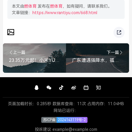
本文由
燃体育
发布在
燃体育
，如有疑问，请联系我们。
文章链接：
https://www.rantiyu.com/668.html
上一篇
下一篇
23.35万元起！小米YU7新标准版正式发布，树立豪华SUV新标杆，23.35万元起！小米YU7新标准版发布，树立豪华SUV新标杆
广东遭遇强降水，孤身老人落水，死死抱树坚持终获救，广东强降水孤身老人落水 惊险一刻死死抱树坚持终获救
页面加载时长：0.285秒 数据库查询：11次 占用内存：11.04MB
网站已运行：
苏ICP备
2024143119号-2
投诉建议 example@example.com