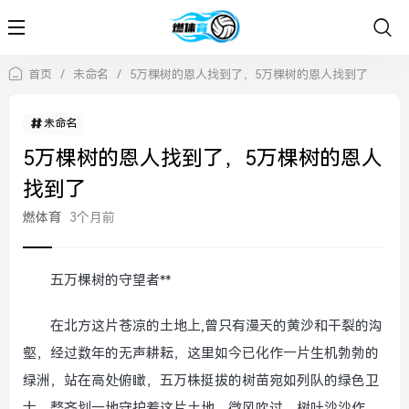
首页
/
未命名
/
5万棵树的恩人找到了，5万棵树的恩人找到了
未命名
5万棵树的恩人找到了，5万棵树的恩人
找到了
燃体育
3个月前
五万棵树的守望者**
在北方这片苍凉的土地上,曾只有漫天的黄沙和干裂的沟
壑，经过数年的无声耕耘，这里如今已化作一片生机勃勃的
绿洲，站在高处俯瞰，五万株挺拔的树苗宛如列队的绿色卫
士，整齐划一地守护着这片土地，微风吹过，树叶沙沙作