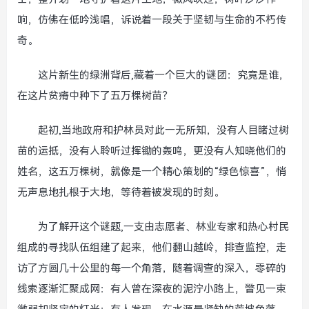
响，仿佛在低吟浅唱，诉说着一段关于坚韧与生命的不朽传
奇。
这片新生的绿洲背后,藏着一个巨大的谜团：究竟是谁，
在这片贫瘠中种下了五万棵树苗？
起初,当地政府和护林员对此一无所知，没有人目睹过树
苗的运抵，没有人聆听过挥锄的轰鸣，更没有人知晓他们的
姓名，这五万棵树，就像是一个精心策划的“绿色惊喜”，悄
无声息地扎根于大地，等待着被发现的时刻。
为了解开这个谜题,一支由志愿者、林业专家和热心村民
组成的寻找队伍组建了起来，他们翻山越岭，排查监控，走
访了方圆几十公里的每一个角落，随着调查的深入，零碎的
线索逐渐汇聚成网：有人曾在深夜的泥泞小路上，瞥见一束