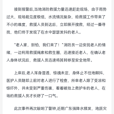
接到报警后,当地消防救援力量迅速赶赴现场，由于雨势
过大，现场能见度极低，水流情况复杂，给救援工作带来了
不小的难度，救援人员到达后，立即展开搜救，经过一番寻
找，他们终于发现了在水中瑟瑟发抖的老人。
“老人家，别怕，我们来了！”消防员一边安抚老人的情
绪，一边利用救援绳索和救生圈，迅速接近老人，在确认老
人身体状况后，救援人员迅速将其转移至安全地带。
上岸后,老人浑身湿透，惊魂未定，身体止不住地颤抖，
医护人员随即上前对老人进行了检查，所幸老人除了受凉和
惊吓外，并未受到严重伤害，看着被抬上救护车的老人，在
场的救援人员才长舒了一口气。
此次事件再次敲响了警钟,近期广东强降水频发，地质灾