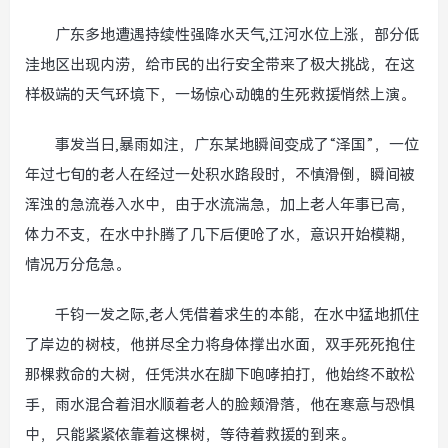
广东多地遭遇持续性强降水天气,江河水位上涨，部分低
洼地区出现内涝，给市民的出行安全带来了极大挑战，在这
样极端的天气环境下，一场惊心动魄的生死救援悄然上演。
事发当日,暴雨如注，广东某地瞬间变成了“泽国”，一位
年过七旬的老人在经过一处积水路段时，不慎滑倒，瞬间被
浑浊的急流卷入水中，由于水流湍急，加上老人年事已高，
体力不支，在水中扑腾了几下后便呛了水，意识开始模糊，
情况万分危急。
千钧一发之际,老人凭借着求生的本能，在水中猛地抓住
了岸边的树枝，他拼尽全力将身体撑出水面，双手死死抱住
那棵救命的大树，任凭洪水在脚下咆哮拍打，他始终不敢松
手，雨水混合着泪水顺着老人的脸颊滑落，他在寒意与恐惧
中，只能紧紧依靠着这棵树，等待着救援的到来。