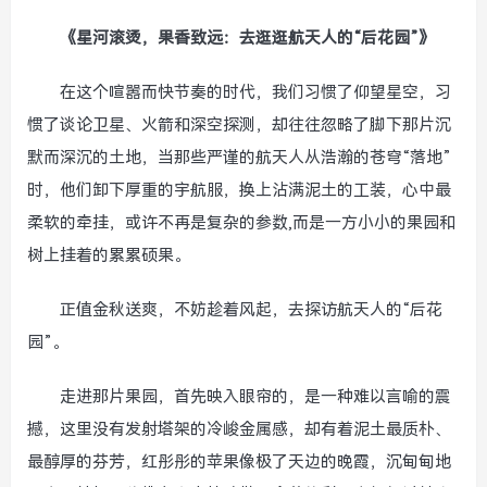
《星河滚烫，果香致远：去逛逛航天人的“后花园”》
在这个喧嚣而快节奏的时代，我们习惯了仰望星空，习
惯了谈论卫星、火箭和深空探测，却往往忽略了脚下那片沉
默而深沉的土地，当那些严谨的航天人从浩瀚的苍穹“落地”
时，他们卸下厚重的宇航服，换上沾满泥土的工装，心中最
柔软的牵挂，或许不再是复杂的参数,而是一方小小的果园和
树上挂着的累累硕果。
正值金秋送爽，不妨趁着风起，去探访航天人的“后花
园”。
走进那片果园，首先映入眼帘的，是一种难以言喻的震
撼，这里没有发射塔架的冷峻金属感，却有着泥土最质朴、
最醇厚的芬芳，红彤彤的苹果像极了天边的晚霞，沉甸甸地