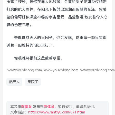
压弯了枝桠，仿佛在向大地致敬；金黄的梨子宛如经过精密
打磨的航天零件，在阳光下折射出温润而智慧的光泽；紫莹
莹的葡萄好似深邃神秘的宇宙星云，晶莹剔透,散发着令人心
醉的诱惑气息。
去逛逛航天人的果园子，你会发现，这里每一颗果实都
透着一股独特的“航天味儿”。
你很难将眼前这些戴着草帽、
www.youxixiong.com
www.youxixiong.com
www.youxixiong.com
航天人
果园子
本文由
燃体育
发布在
燃体育
，如有疑问，请联系我们。
文章链接：
https://www.rantiyu.com/671.html