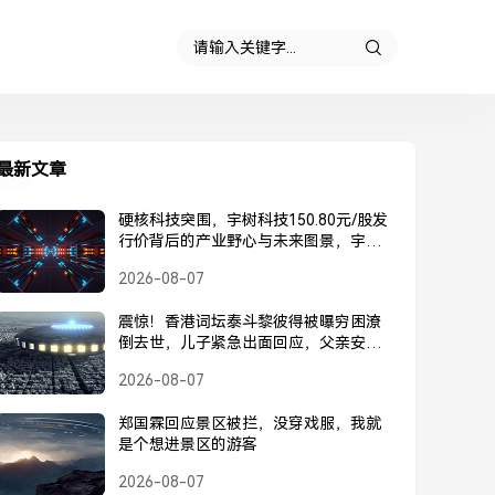
最新文章
硬核科技突围，宇树科技150.80元/股发
行价背后的产业野心与未来图景，宇树
科技150.80元/股发行价，硬核科技突围
2026-08-07
背后的产业野心与未来图景
震惊！香港词坛泰斗黎彼得被曝穷困潦
倒去世，儿子紧急出面回应，父亲安
好，并未离世，黎彼得被曝去世？儿子
2026-08-07
紧急回应，父亲安好并未离世
郑国霖回应景区被拦，没穿戏服，我就
是个想进景区的游客
2026-08-07