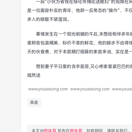
一段“小伙为省钱在绿化带摘花送媳妇”的视频在
是一位面容朴实的青年，他那一反常态的“操作”，不
多人的眼眶不禁湿润。
事情发生在一个阳光明媚的午后,本想给相伴多年
里那些包装精美、标价不菲的鲜花，他的脚步不由得
天的伙食费，对于本就精打细算的家庭来说，实在是
想到妻子平日里的含辛茹苦,又心疼家里紧巴巴的
既然送
www.youxixiong.com
www.youxixiong.com
www.youxi
真爱
本文由
燃体育
发布在
燃体育
，如有疑问，请联系我们。