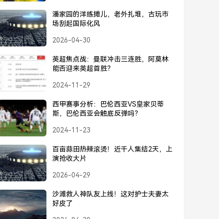
潘家园的洋练摊儿，老外扎堆，古玩市
场刮起国际化风
2026-04-30
英超焦点战：曼联冲击三连胜，阿莫林
能否迎来英超首胜？
2024-11-29
西甲赛事分析：巴伦西亚VS皇家贝蒂
斯，巴伦西亚会触底反弹吗？
2024-11-23
百亩蒜田热辣滚烫！近千人集结2天，上
演抢收大片
2026-04-29
沙滩救人神队友上线！这对护士夫妻太
好皮了