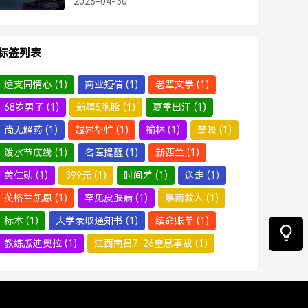
2026-04-30
标签列表
透支同情心
(1)
商业短信
(1)
老辈文学
(1)
68岁男子
(1)
新疆5胞胎
(1)
夏季出汗
(1)
尚无解药
(1)
越界帮忙
(1)
榆林
(1)
禁噪
(1)
泼水节底线
(1)
名医提醒
(1)
新西兰
(1)
黄仁勋
(1)
399元
(1)
时间差
(1)
送走
(1)
英格兰凯恩
(1)
罕见皮肤病
(1)
暴雨救人
(1)
标本
(1)
大学录取通知书
(1)
续命账单
(1)
教练瓜迪奥拉
(1)
江西南昌7·26窒息事故
(1)