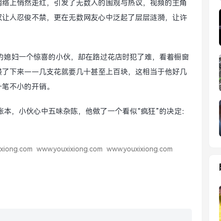
网络上悄然走红，引发了无数人的围观与热议，视频的主角
仅让人忍俊不禁，更在无数网友心中泛起了层层涟漪，让许
的媳妇一个惊喜的小伙，却在路过花店时犯了难，看着橱窗
慢了下来——几支花就要几十甚至上百块，这相当于他好几
一笔不小的开销。
账本，小伙心中五味杂陈，他做了一个看似“疯狂”的决定：
xiong.com
www.youxixiong.com
www.youxixiong.com