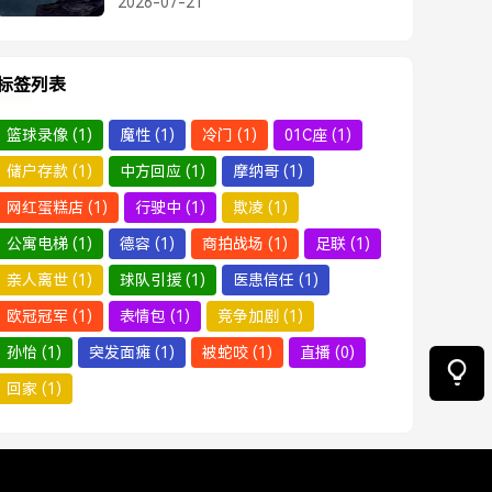
2026-07-21
标签列表
篮球录像
(1)
魔性
(1)
冷门
(1)
01C座
(1)
储户存款
(1)
中方回应
(1)
摩纳哥
(1)
网红蛋糕店
(1)
行驶中
(1)
欺凌
(1)
公寓电梯
(1)
德容
(1)
商拍战场
(1)
足联
(1)
亲人离世
(1)
球队引援
(1)
医患信任
(1)
欧冠冠军
(1)
表情包
(1)
竞争加剧
(1)
孙怡
(1)
突发面瘫
(1)
被蛇咬
(1)
直播
(0)
回家
(1)