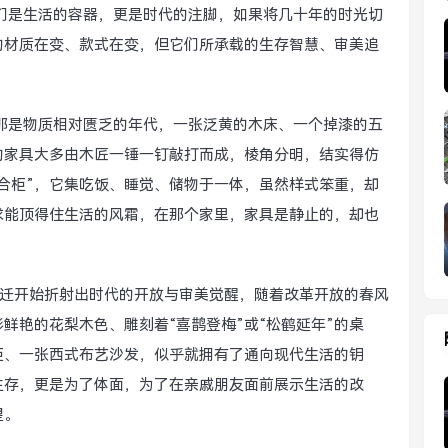
们是生活的容器，更是时代的注脚，如果将几十年的时光切
的材质在变、款式在变，但它们所承载的生存智慧、审美追
”，那是物质相对匮乏的年代，一张泛黄的木床、一个掉漆的五
的家具大多由木匠一锤一钉敲打而成，棱角分明，结实得仿
合柜”，它集吃饭、睡觉、储物于一体，虽然样式笨重，却
求能顶得住生活的风霜，在那个家里，家具是静止的，却也
的变迁开始折射出时代的开放与审美觉醒，随着改革开放的春风
鲜艳的花梨木色、雕刻着“喜鹊登梅”或“松鹤延年”的桌
柜、一张西式布艺沙发，似乎就拥有了通向现代生活的钥
生存，更是为了体面，为了在亲戚朋友面前展示生活的改
望。