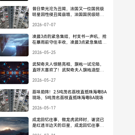
昔日荣光沦为丑闻，法国又一位国民级
明星因性侵丑闻崩塌，法国国民级明星
因性侵丑闻崩塌，昔日荣光沦为丑闻
2026-07-07
凌晨3点的紧急集结，村支书一声吼，抢
在暴雨前守住丰收，凌晨3点紧急集结，
村支书一声吼，抢在暴雨前守住丰收
2026-05-25
武契奇夫人惊艳亮相，旗袍一试沦陷，
直呼太喜欢了！武契奇夫人旗袍造型惊
艳亮相，一试便沦陷！
2026-05-27
荔味助阵！2.5吨茂名荔枝直抵珠海粤BA
现场，5吨茂名荔枝直抵珠海粤BA现场
2026-05-17
成龙回忆往事，做龙虎武师时，谢贤已
是红透半边天的巨星，成龙回忆往事，
做龙虎武师时谢贤已是巨星