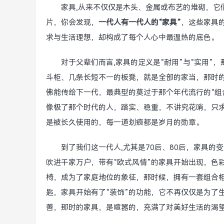
家具,从来不仅仅是木头、金属或布艺的堆砌，它
片，你会发现，
一代人有一代人的“家具”
，这些家具
求与生活理想，却构成了每个人心中最温热的底色。
对于父辈们而言,家具的定义是“耐用”与“实用
斗柜、几条长短不一的板凳，就是全部的家当，那时
佛能传给下一代，最典型的莫过于那个年代流行的“组
像极了那个时代的人，踏实、稳重，不讲究花哨，只
是被长久使用的，每一道划痕都是岁月的勋章。
到了我们这一代人,尤其是70后、80后，家具
吹进千家万户，带有“欧式风情”的家具开始出现，色彩
椅，成为了家庭地位的象征，那时候，拥有一套组合
匙，家具开始有了“装饰”的功能，它不再仅仅是为了
善，那时的家具，是喧嚣的，充满了对美好生活的渴