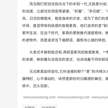
而当我们把目光投向当下的年轻一代,尤其是90后
的加速，让居住空间变得紧凑，“折叠”、“多功能”、“
风、日式的榻榻米、能变身床的沙发，成为了他们的
环保、甚至带有科技感的智能家具，他们追求的是“轻
都市生活，在这个时代，家具的更新换代速度极快，
的老物件，而是追求当下最舒适、最契合心境的体验
从老式木箱到组合柜,再到宜家风和智能家具，
一
的发展，映射着社会观念的变迁，也诉说着不同年龄
无论家具如何变化,它所连接的那个“家”的内核
藤椅时，心中涌动的，依然是那份对归属感的眷恋，
转中，历久弥新。
www.youxixiong.com
www.youxixiong.com
www.youxi