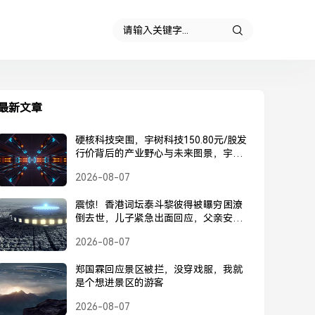
最新文章
硬核科技突围，宇树科技150.80元/股发
行价背后的产业野心与未来图景，宇树
科技150.80元/股发行价，硬核科技突围
2026-08-07
背后的产业野心与未来图景
震惊！香港词坛泰斗黎彼得被曝穷困潦
倒去世，儿子紧急出面回应，父亲安
好，并未离世，黎彼得被曝去世？儿子
2026-08-07
紧急回应，父亲安好并未离世
郑国霖回应景区被拦，没穿戏服，我就
是个想进景区的游客
2026-08-07