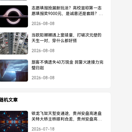
志愿填报捡漏新玩法？高校宣称第一志
愿填报奖9000元，是诚意还是套路？高
校宣称第一志愿奖9000元，是诚意还是
2026-08-08
套路？
当欧阳娜娜遇上窦靖童，打破次元壁的
天生一对，穿什么都好搭
2026-08-08
旅客不慎遗失40万现金 民警火速接力完
璧归赵
2026-08-08
随机文章
银龙飞架天堑变通途，贵州安盘高速盘
关特大桥主桥顺利合龙，贵州安盘高速
盘关特大桥主桥顺利合龙
2026-07-18