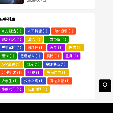
2026-07-29
新叙事
标签列表
东方甄选
(1)
人工智能
(1)
山体崩塌
(1)
奥沙利文
(1)
出轨
(1)
母女坠落
(1)
三狮军团
(1)
网红鞋
(1)
古币
(1)
巴威
(1)
领钱
(1)
患癌老太
(1)
震撼
(1)
星月
(1)
APP答题
(1)
驳斥
(1)
金蝉脱壳
(1)
90岁奶奶
(1)
科技
(1)
男厕广告
(1)
农学生
(1)
效率之痛
(1)
香港女警
(1)
小鹏汽车
(1)
红油地狱
(1)