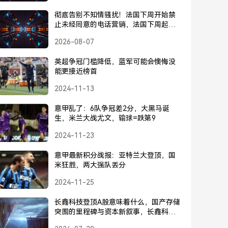
彻底告别不知情骚扰！法国下周开始禁
止未经同意的电话营销，法国下周起禁
止未经同意的电话营销
2026-08-07
英超争冠门槛降低，蓝军可能会懊悔没
能更接近榜首
2024-11-13
意甲乱了：6队争冠差2分，大黑马诞
生，米兰大战尤文，输球=跌第9
2024-11-23
意甲最新积分战报：亚特兰大登顶，国
米狂胜，两大强队丢分
2024-11-25
长鑫科技登顶A股意味着什么，国产存储
突围的里程碑与资本新叙事，长鑫科技
登顶A股，国产存储突围的里程碑与资本