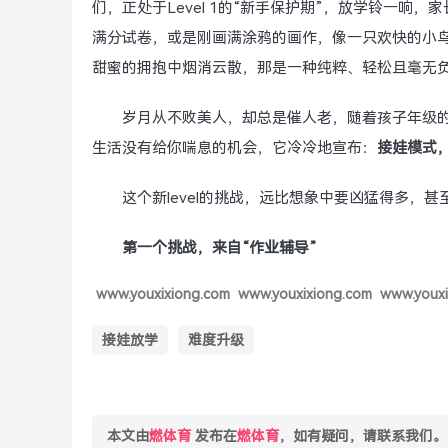
们，正处于Level 1的“新手保护期”，放学铃一
满分试卷，或是刚画满涂鸦的画作，像一只欢快的小鸟
甜蜜的拥抱中烟消云散，那是一种纯粹、轻松且毫无
岁月从不败美人，却总是催人老，随着孩子年级
生活没有给你喘息的机会，它冷冷地宣布：
接娃模式，
这个新level的挑战，远比想象中要凶猛得多，甚
第一个挑战，来自“作业辅导”
www.youxixiong.com
www.youxixiong.com
www.youxi
接娃放学
难度升级
本文由
燃体育
发布在
燃体育
，如有疑问，请联系我们。