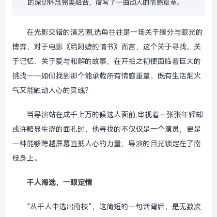
的深切怀念完美融合，谱写了一曲动人的情感篇章。
在光影交错的演艺圈,选角往往是一场关于缘分与眼光的
博弈，对于电影《给阿嬷的情书》而言，这个关于寻找、关
于记忆、关于爱与和解的故事，在开拍之初便面临着巨大的
挑战——如何找到那个能承载所有情感重量、既有生活烟火
气又能触动人心的灵魂？
当导演站在成千上万的候选人面前,审视着一张张年轻却
或许略显生涩的面孔时，他寻找的不仅仅是一个演员，更是
一种能够跨越屏幕直抵人心的力量，导演的目光锁定在了南
枝身上。
千人海选，一眼定情
“从千人中选出南枝”，这简短的一句话背后，是无数次