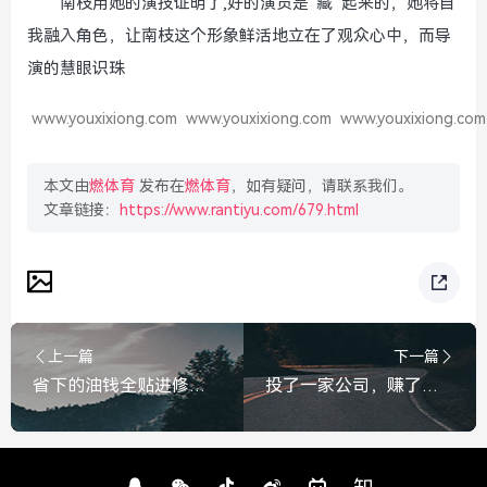
南枝用她的演技证明了,好的演员是“藏”起来的，她将自
我融入角色，让南枝这个形象鲜活地立在了观众心中，而导
演的慧眼识珠
www.youxixiong.com
www.youxixiong.com
www.youxixiong.com
本文由
燃体育
发布在
燃体育
，如有疑问，请联系我们。
文章链接：
https://www.rantiyu.com/679.html
上一篇
下一篇
省下的油钱全贴进修车费了，别让精打细算变成自讨苦吃
投了一家公司，赚了一个合肥，我在风投之城的狂奔与共振，投一家公司，赚一个合肥，我在风投之城的狂奔与共振