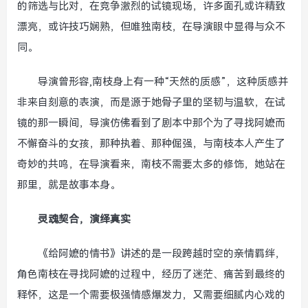
的筛选与比对，在竞争激烈的试镜现场，许多面孔或许精致
漂亮，或许技巧娴熟，但唯独南枝，在导演眼中显得与众不
同。
导演曾形容,南枝身上有一种“天然的质感”，这种质感并
非来自刻意的表演，而是源于她骨子里的坚韧与温软，在试
镜的那一瞬间，导演仿佛看到了剧本中那个为了寻找阿嬷而
不懈奋斗的女孩，那种执着、那种倔强，与南枝本人产生了
奇妙的共鸣，在导演看来，南枝不需要太多的修饰，她站在
那里，就是故事本身。
灵魂契合，演绎真实
《给阿嬷的情书》讲述的是一段跨越时空的亲情羁绊，
角色南枝在寻找阿嬷的过程中，经历了迷茫、痛苦到最终的
释怀，这是一个需要极强情感爆发力，又需要细腻内心戏的