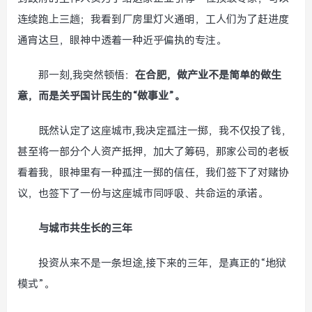
连续跑上三趟；我看到厂房里灯火通明，工人们为了赶进度
通宵达旦，眼神中透着一种近乎偏执的专注。
那一刻,我突然顿悟：
在合肥，做产业不是简单的做生
意，而是关乎国计民生的“做事业”。
既然认定了这座城市,我决定孤注一掷，我不仅投了钱，
甚至将一部分个人资产抵押，加大了筹码，那家公司的老板
看着我，眼神里有一种孤注一掷的信任，我们签下了对赌协
议，也签下了一份与这座城市同呼吸、共命运的承诺。
与城市共生长的三年
投资从来不是一条坦途,接下来的三年，是真正的“地狱
模式”。