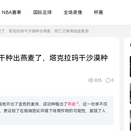
NBA赛事
国际足球
全场录像
杯赛
麦了，塔克拉玛干沙漠种出燕麦，死亡之海再现金麦浪
干种出燕麦了，塔克拉玛干沙漠种
835
0
迹般地开出了金色的麦浪，成功种植出了
燕麦
，这一壮举不仅
，更证明了在极端恶劣环境下培育作物的可能性，展现了人