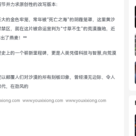
细节并力求原创性的改写版本：
大的金色牢笼，常年被“死亡之海”的阴霾笼罩，这里黄沙
禁区，就在这片被命运宣判为“寸草不生”的荒漠腹地，近
出了燕麦！**
史上的一个崭新里程碑，更是人类凭借科技与智慧,向荒漠
足以颠覆人们对沙漠的所有刻板印象，曾经漫无边际、令人
取代，在劲风的
xiong.com
www.youxixiong.com
www.youxixiong.com