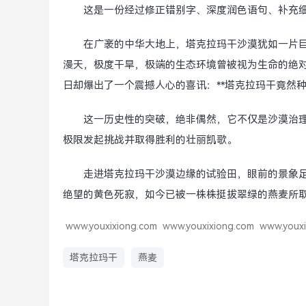
这是一份经过修正错别字、深度润色语句、补充
在广袤的中华大地上，塔克拉玛干沙漠犹如一片巨
漫天，极度干旱，极端的生态环境曾被视为生命的绝对
日却爆出了一个震撼人心的喜讯：**塔克拉玛干竟然种
这一历史性的突破，绝非偶然，它不仅是沙漠治理
极限发起挑战并取得胜利的壮丽凯歌。
走进塔克拉玛干沙漠边缘的试验田，眼前的景象
绝望的黄色死寂，如今已被一株株挺拔翠绿的燕麦所
www.youxixiong.com
www.youxixiong.com
www.youxi
塔克拉玛干
燕麦