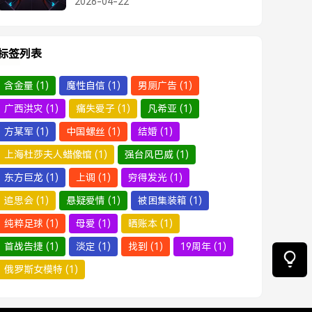
2026-04-22
标签列表
含金量
(1)
魔性自信
(1)
男厕广告
(1)
广西洪灾
(1)
痛失爱子
(1)
凡希亚
(1)
方某军
(1)
中国螺丝
(1)
结婚
(1)
上海杜莎夫人蜡像馆
(1)
强台风巴威
(1)
东方巨龙
(1)
上调
(1)
穷得发光
(1)
追思会
(1)
悬疑爱情
(1)
被困集装箱
(1)
纯粹足球
(1)
母爱
(1)
晒账本
(1)
首战告捷
(1)
淡定
(1)
找到
(1)
19周年
(1)
俄罗斯女模特
(1)