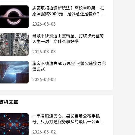
志愿填报捡漏新玩法？高校宣称第一志
愿填报奖9000元，是诚意还是套路？高
校宣称第一志愿奖9000元，是诚意还是
2026-08-08
套路？
当欧阳娜娜遇上窦靖童，打破次元壁的
天生一对，穿什么都好搭
2026-08-08
旅客不慎遗失40万现金 民警火速接力完
璧归赵
2026-08-08
随机文章
一串号码连民心，县长当场公布手机
号，只为打通服务群众的最后一公里，
县长公布手机号，只为打通服务群众最
2026-05-02
后一公里