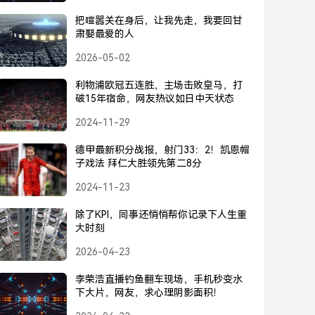
把喧嚣关在身后，让我先走，我要回甘
肃娶最爱的人
2026-05-02
利物浦欧冠五连胜，主场击败皇马，打
破15年宿命，网友热议如日中天状态
2024-11-29
德甲最新积分战报，射门33：2！凯恩帽
子戏法 拜仁大胜领先第二8分
2024-11-23
除了KPI，同事还悄悄帮你记录下人生重
大时刻
2026-04-23
李荣浩直播钓鱼翻车现场，手机秒变水
下大片，网友，求心理阴影面积！