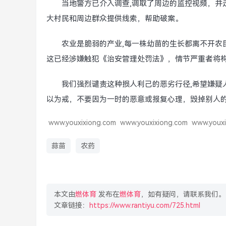
当地警方已介入调查,调取了周边的监控视频，并
大村民和周边群众提供线索，帮助破案。
农业是脆弱的产业,每一株幼苗的生长都离不开农
这已经涉嫌触犯《治安管理处罚法》，情节严重者将
我们强烈谴责这种损人利己的恶劣行径,希望嫌疑
以为戒，不要因为一时的恶意或报复心理，毁掉别人
www.youxixiong.com
www.youxixiong.com
www.youxi
蒜苗
农药
本文由
燃体育
发布在
燃体育
，如有疑问，请联系我们。
文章链接：
https://www.rantiyu.com/725.html