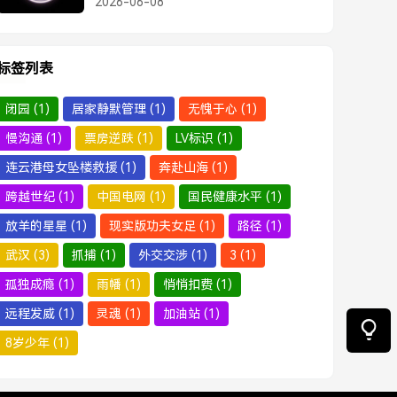
2026-06-08
标签列表
闭园
(1)
居家静默管理
(1)
无愧于心
(1)
慢沟通
(1)
票房逆跌
(1)
LV标识
(1)
连云港母女坠楼救援
(1)
奔赴山海
(1)
跨越世纪
(1)
中国电网
(1)
国民健康水平
(1)
放羊的星星
(1)
现实版功夫女足
(1)
路径
(1)
武汉
(3)
抓捕
(1)
外交交涉
(1)
3
(1)
孤独成瘾
(1)
雨幡
(1)
悄悄扣费
(1)
远程发威
(1)
灵魂
(1)
加油站
(1)
8岁少年
(1)