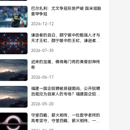
巴尔扎利：尤文争冠形势严峻 国米领跑
意甲争冠
2024-12-12
谦逊者的自白，颜宁眼中的勉强人才与
天才王虹，颜宁眼中的王虹，谦逊者的
自白与人才之辨
2026-07-30
迟来的加冕，佛得角门将的黄昏封神传
奇
2026-06-17
福建一国企招聘被质疑围岗，公开招聘
岂能沦为自家人的专场？福建国企招聘
被指围岗，公开岗位岂能沦为自家人的
2026-05-20
专场
守望四载，薪火相传，一位数学老师的
高考坚守，守望四载，薪火相传，一位
数学老师的高考坚守