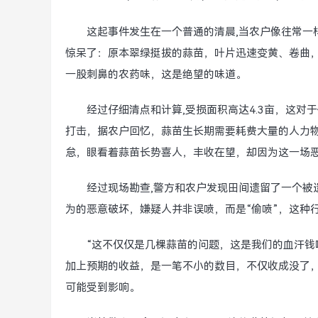
这起事件发生在一个普通的清晨,当农户像往常一
惊呆了：原本翠绿挺拔的蒜苗，叶片迅速变黄、卷曲
一股刺鼻的农药味，这是绝望的味道。
经过仔细清点和计算,受损面积高达4.3亩，这
打击，据农户回忆，蒜苗生长期需要耗费大量的人力
怠，眼看着蒜苗长势喜人，丰收在望，却因为这一场
经过现场勘查,警方和农户发现田间遗留了一个被
为的恶意破坏，嫌疑人并非误喷，而是“偷喷”，这种
“这不仅仅是几棵蒜苗的问题，这是我们的血汗钱
加上预期的收益，是一笔不小的数目，不仅收成没了
可能受到影响。