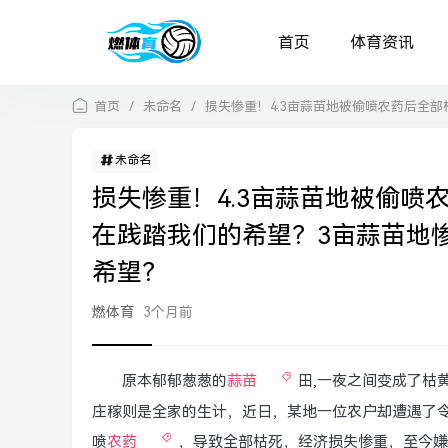
首页
体育资讯
首页
/
未命名
/
损失惨重！4.3亩蒜苗地被偷喷农药后全
未命名
损失惨重！4.3亩蒜苗地被偷喷
在践踏我们的希望？3亩蒜苗地
希望？
燃体育
3个月前
原本郁郁葱葱的
蒜苗
田,一夜之间变成了枯
庄稼则是全家的生计，近日，某地一位农户却遭遇了令
喷
农药
，导致全部枯死，经济损失惨重，至今嫌