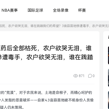
NBA赛事
国际足球
全场录像
杯赛
部枯死，农户欲哭无泪，谁在践踏我们的希望？3亩蒜苗地惨遭毒手，农户欲哭无
农药后全部枯死，农户欲哭无泪，谁
惨遭毒手，农户欲哭无泪，谁在践踏
871
0
黄的“荒漠”，对于农民来说，土地是命根子，而精心呵护的
人发指的恶意破坏——自家4.3亩蒜苗地被不明身份人员偷
疑人仍未落网。