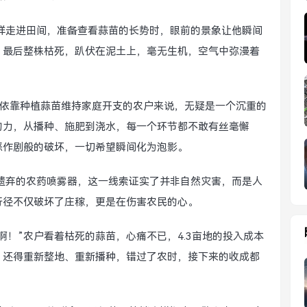
样走进田间，准备查看蒜苗的长势时，眼前的景象让他瞬间
，最后整株枯死，趴伏在泥土上，毫无生机，空气中弥漫着
对于依靠种植蒜苗维持家庭开支的农户来说，无疑是一个沉重的
物力，从播种、施肥到浇水，每一个环节都不敢有丝毫懈
恶作剧般的破坏，一切希望瞬间化为泡影。
遗弃的农药喷雾器，这一线索证实了并非自然灾害，而是人
行径不仅破坏了庄稼，更是在伤害农民的心。
啊！”农户看着枯死的蒜苗，心痛不已，4.3亩地的投入成本
，还得重新整地、重新播种，错过了农时，接下来的收成都