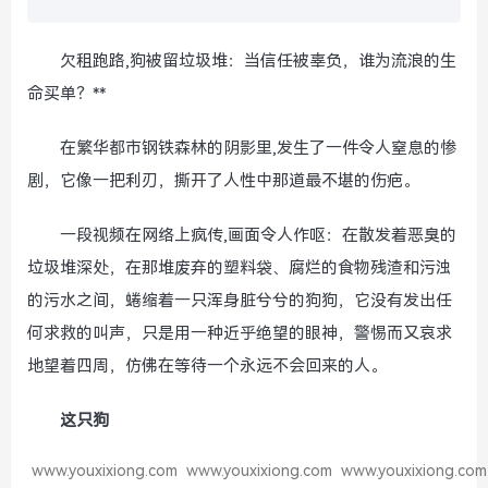
欠租跑路,狗被留垃圾堆：当信任被辜负，谁为流浪的生
命买单？**
在繁华都市钢铁森林的阴影里,发生了一件令人窒息的惨
剧，它像一把利刃，撕开了人性中那道最不堪的伤疤。
一段视频在网络上疯传,画面令人作呕：在散发着恶臭的
垃圾堆深处，在那堆废弃的塑料袋、腐烂的食物残渣和污浊
的污水之间，蜷缩着一只浑身脏兮兮的狗狗，它没有发出任
何求救的叫声，只是用一种近乎绝望的眼神，警惕而又哀求
地望着四周，仿佛在等待一个永远不会回来的人。
这只狗
www.youxixiong.com
www.youxixiong.com
www.youxixiong.com