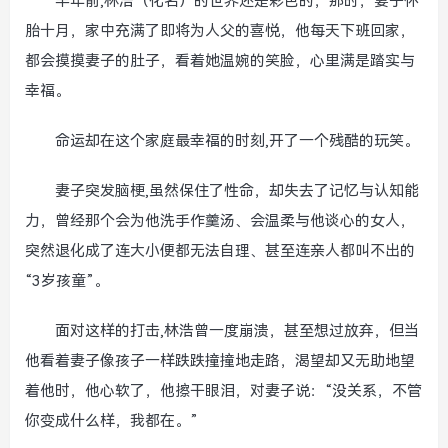
半年前,林浩（化名）的世界还是彩色的，那时，妻子怀
胎十月，家中充满了即将为人父的喜悦，他每天下班回家，
都会摸摸妻子的肚子，看着她温婉的笑脸，心里满是踏实与
幸福。
命运却在这个家庭最幸福的时刻,开了一个残酷的玩笑。
妻子突发脑梗,虽然保住了性命，却失去了记忆与认知能
力，曾经那个会为他洗手作羹汤、会温柔与他谈心的女人，
突然退化成了连大小便都无法自理、甚至连亲人都叫不出的
“3岁孩童”。
面对这样的打击,林浩曾一度崩溃，甚至想过放弃，但当
他看着妻子像孩子一样跌跌撞撞地走路，渴望却又无助地望
着他时，他心软了，他擦干眼泪，对妻子说：“没关系，不管
你变成什么样，我都在。”