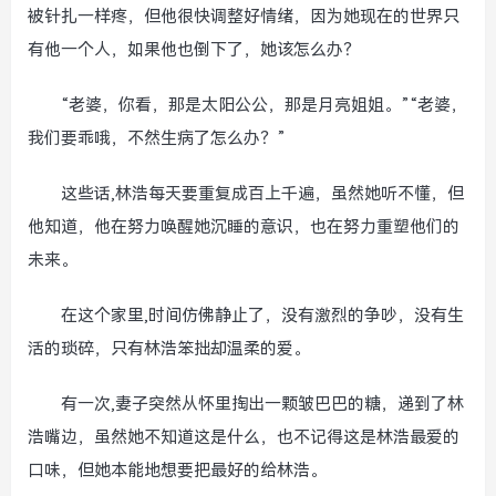
被针扎一样疼，但他很快调整好情绪，因为她现在的世界只
有他一个人，如果他也倒下了，她该怎么办？
“老婆，你看，那是太阳公公，那是月亮姐姐。”“老婆，
我们要乖哦，不然生病了怎么办？”
这些话,林浩每天要重复成百上千遍，虽然她听不懂，但
他知道，他在努力唤醒她沉睡的意识，也在努力重塑他们的
未来。
在这个家里,时间仿佛静止了，没有激烈的争吵，没有生
活的琐碎，只有林浩笨拙却温柔的爱。
有一次,妻子突然从怀里掏出一颗皱巴巴的糖，递到了林
浩嘴边，虽然她不知道这是什么，也不记得这是林浩最爱的
口味，但她本能地想要把最好的给林浩。