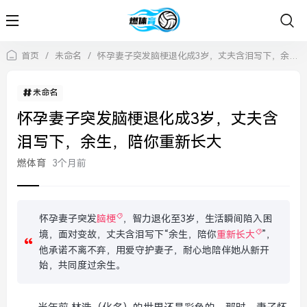
首页
/
未命名
/
怀孕妻子突发脑梗退化成3岁，丈夫含泪写下，余生，陪你重新长大
未命名
怀孕妻子突发脑梗退化成3岁，丈夫含
泪写下，余生，陪你重新长大
燃体育
3个月前
怀孕妻子突发
脑梗
，智力退化至3岁，生活瞬间陷入困
境，面对变故，丈夫含泪写下“余生，陪你
重新长大
”，
他承诺不离不弃，用爱守护妻子，耐心地陪伴她从新开
始，共同度过余生。