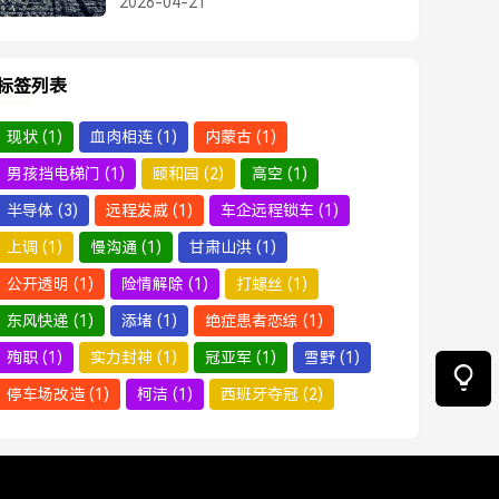
2026-04-21
标签列表
现状
(1)
血肉相连
(1)
内蒙古
(1)
男孩挡电梯门
(1)
颐和园
(2)
高空
(1)
半导体
(3)
远程发威
(1)
车企远程锁车
(1)
上调
(1)
慢沟通
(1)
甘肃山洪
(1)
公开透明
(1)
险情解除
(1)
打螺丝
(1)
东风快递
(1)
添堵
(1)
绝症患者恋综
(1)
殉职
(1)
实力封神
(1)
冠亚军
(1)
雪野
(1)
停车场改造
(1)
柯洁
(1)
西班牙夺冠
(2)