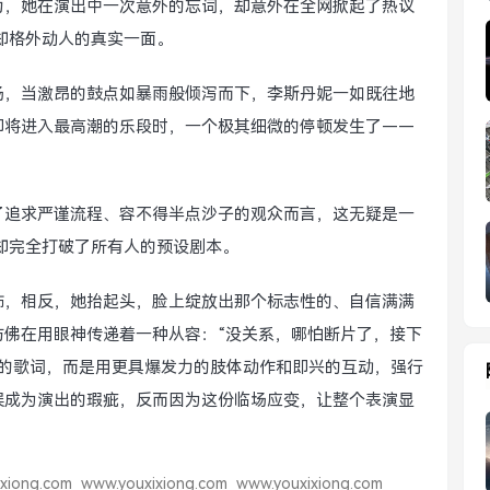
力，她在演出中一次意外的忘词，却意外在全网掀起了热议
却格外动人的真实一面。
场，当激昂的鼓点如暴雨般倾泻而下，李斯丹妮一如既往地
即将进入最高潮的乐段时，一个极其细微的停顿发生了——
了追求严谨流程、容不得半点沙子的观众而言，这无疑是一
,却完全打破了所有人的预设剧本。
饰，相反，她抬起头，脸上绽放出那个标志性的、自信满满
仿佛在用眼神传递着一种从容：“没关系，哪怕断片了，接下
过的歌词，而是用更具爆发力的肢体动作和即兴的互动，强行
误成为演出的瑕疵，反而因为这份临场应变，让整个表演显
xiong.com
www.youxixiong.com
www.youxixiong.com