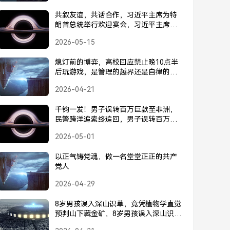
共叙友谊，共话合作，习近平主席为特
朗普总统举行欢迎宴会，习近平主席为
特朗普总统举行欢迎宴会
2026-05-15
熄灯前的博弈，高校回应禁止晚10点半
后玩游戏，是管理的越界还是自律的呼
唤？
2026-04-21
千钧一发！男子误转百万巨款至非洲，
民警跨洋追索终追回，男子误转百万巨
款至非洲，民警跨洋追索终追回
2026-05-01
以正气铸党魂，做一名堂堂正正的共产
党人
2026-04-29
8岁男孩误入深山识草，竟凭植物学直觉
预判山下藏金矿，8岁男孩误入深山识
草，竟凭植物学直觉预判藏金矿