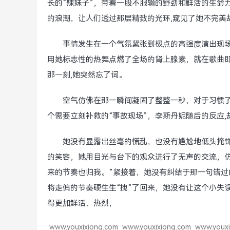
长的“辣妹子”，带着一股不服输的野劲和鲜活的生命
的浪潮，让人们透过那层精致的光环,窥见了她不完美
事情发生在一个气氛紧张到极点的高强度演出现
用她标志性的热舞点燃了全场的肾上腺素，就在歌曲
那一刻,她突然忘了词。
空气仿佛在那一瞬间凝固了整整一秒，对于习惯
个需要立刻补救的“事故现场”，李斯丹妮随后的反应
她没有显露出丝毫的慌乱，也没有尴尬地低头掩
的笑容，她用目光与台下的观众进行了无声的交流，
来的节奏也归我。”紧接着，她没有纠结于那一句错
将走偏的节奏硬生生“拽”了回来，她没有让这个小失
得更加鲜活、热烈，
www.youxixiong.com
www.youxixiong.com
www.youxi