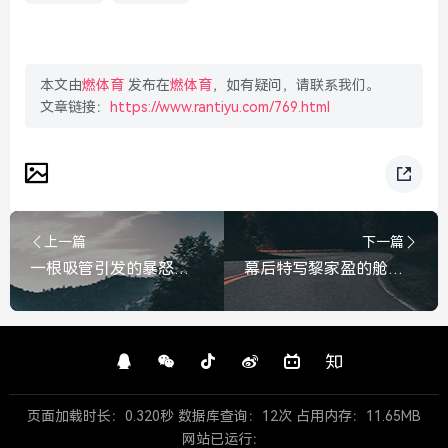
本文由
燃体育
发布在
燃体育
，如有疑问，请联系我们。
文章链接：
https://www.rantiyu.com/769.html
上一篇
下一篇
一根吸管引发的暴怒，当顾客的戾气，撞上服务行业的底线，一根吸管引发的暴怒，顾客戾气撞上服务行业底线
幕后特写黎家盈的舱内时刻，指尖翻阅的，是责任与专注，黎家盈舱内幕后特写，指尖翻阅的责任与专注
页面加载时长：0.320秒 数据库查询：12次 占用内存：11.65MB
网站已运行：