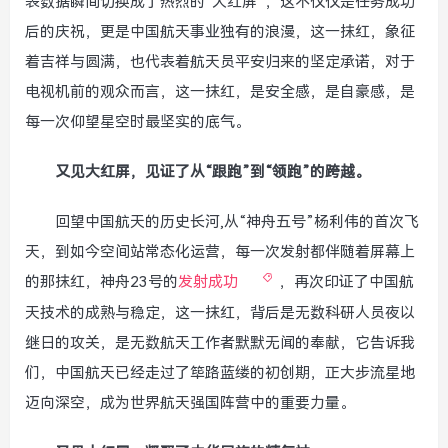
表数据瞬间切换成了热烈的“大红屏”，这不仅仅是任务成功
后的庆祝，更是中国航天事业独有的浪漫，这一抹红，象征
着吉祥与圆满，也代表着航天员平安归来的坚定承诺，对于
电视机前的观众而言，这一抹红，是安全感，是自豪感，是
每一次仰望星空时最坚实的底气。
又见大红屏，见证了从“跟跑”到“领跑”的跨越。
回望中国航天的历史长河,从“神舟五号”杨利伟的首次飞
天，到如今空间站常态化运营，每一次发射都伴随着屏幕上
的那抹红，神舟23号的
发射成功
，再次印证了中国航
天技术的成熟与稳定，这一抹红，背后是无数科研人员夜以
继日的攻关，是无数航天工作者默默无闻的奉献，它告诉我
们，中国航天已经走过了筚路蓝缕的初创期，正大步流星地
迈向深空，成为世界航天强国阵营中的重要力量。