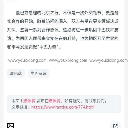
夏巴兹总理的北京之行，不仅是一次外交礼节，更是务
实合作的开始，随着访问的深入，双方有望在更多领域达成
共识，签署一系列合作协议，这必将进一步巩固中巴铁杆友
谊，为两国人民带来实实在在的利益，也为地区乃至世界的
和平与发展贡献“中巴力量”。
www.youxixiong.com
www.youxixiong.com
www.youxixiong.com
夏巴兹
中巴友谊
本文由
燃体育
发布在
燃体育
，如有疑问，请联系我们。
文章链接：
https://www.rantiyu.com/774.html