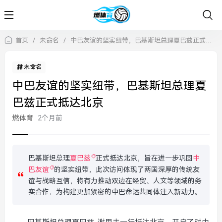
首页
/
未命名
/
中巴友谊的坚实纽带，巴基斯坦总理夏巴兹正式抵达北京
未命名
中巴友谊的坚实纽带，巴基斯坦总理夏
巴兹正式抵达北京
燃体育
2个月前
巴基斯坦总理
夏巴兹
正式抵达北京，旨在进一步巩固
中
巴友谊
的坚实纽带，此次访问体现了两国深厚的传统友
谊与战略互信，将有力推动双边在经贸、人文等领域的务
实合作，为构建更加紧密的中巴命运共同体注入新动力。