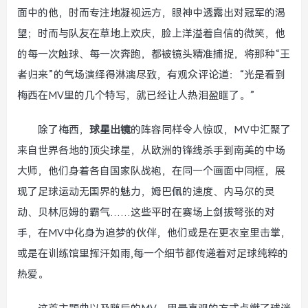
面中的他，时而专注地凝视远方，眼神中透露出对冠军的渴
望；时而与队友在草地上欢庆，脸上洋溢着自信的微笑，他
的每一次触球、每一次奔跑，都被镜头精准捕捉，将那种“王
者归来”的气场演绎得淋漓尽致，有观众评论道：“光是看到
梅西在MV里的几个特写，就已经让人热泪盈眶了。”
除了梅西，
球星出镜
的阵容同样令人惊叹，MV中汇聚了
来自世界各地的顶尖球星，从欧洲的锋线杀手到南美的中场
大师，他们身着各自国家队战袍，在同一个画面中同框，展
现了足球运动无国界的魅力，姆巴佩的速度、内马尔的灵
动、贝林厄姆的霸气……这些平时在赛场上剑拔弩张的对
手，在MV中化身为追梦的伙伴，他们或是在更衣室里击掌，
或是在训练馆里挥汗如雨,每一个细节都传递着对足球纯粹的
热爱。