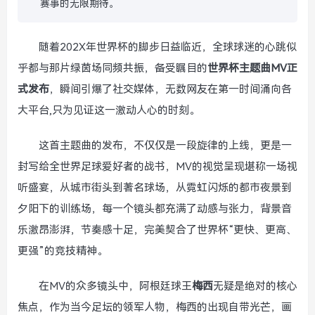
赛事的无限期待。
随着202X年世界杯的脚步日益临近，全球球迷的心跳似
乎都与那片绿茵场同频共振，备受瞩目的
世界杯主题曲MV正
式发布
，瞬间引爆了社交媒体，无数网友在第一时间涌向各
大平台,只为见证这一激动人心的时刻。
这首主题曲的发布，不仅仅是一段旋律的上线，更是一
封写给全世界足球爱好者的战书，MV的视觉呈现堪称一场视
听盛宴，从城市街头到著名球场，从霓虹闪烁的都市夜景到
夕阳下的训练场，每一个镜头都充满了动感与张力，背景音
乐激昂澎湃，节奏感十足，完美契合了世界杯“更快、更高、
更强”的竞技精神。
在MV的众多镜头中，阿根廷球王
梅西
无疑是绝对的核心
焦点，作为当今足坛的领军人物，梅西的出现自带光芒，画