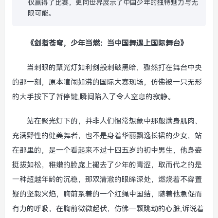
仅赢得了比赛，更向世界展示了中国少年的独特魅力与无
限可能。
《剑指苍穹，少年当燃：当中国舞遇上国际舞台》
当刺眼的聚光灯如利剑般刺破黑暗，骤然打在舞台中央
的那一刻，原本喧闹如沸的国际大赛现场，仿佛被一只无形
的大手按下了暂停键,瞬间陷入了令人窒息的寂静。
站在聚光灯下的，并非人们惯常想象中那般满身肌肉、
充满野性的健美舞者，也不是身着华丽飘逸长裙的少女，站
在那里的，是一个看起来不过十四五岁的初中男生，他身姿
挺拔如松，稚嫩的脸庞上褪去了少年的青涩，取而代之的是
一种超越年龄的沉稳，那双清澈的眼眸深处，燃烧着不容置
疑的坚毅火焰，胸前系着的一个红绳中国结，随着他急促而
有力的呼吸，在胸前微微起伏，仿佛一颗跳动的心脏,诉说着