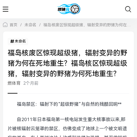
首页
/
未命名
/
福岛核废区惊现超级猪，辐射变异的野猪为何在死地重生？福岛核区惊现超级猪，辐射变异的野猪为何死地重生？
未命名
福岛核废区惊现超级猪，辐射变异的野
猪为何在死地重生？福岛核区惊现超级
猪，辐射变异的野猪为何死地重生？
燃体育
2个月前
福岛禁区：辐射下的“超级野猪”与自然的残酷回响**
自2011年日本福岛第一核电站发生重大核事故以来,那
片被核辐射云笼罩的禁区，仿佛变成了地球上一个被文明遗