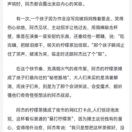
声响时，阿杰都会露出发自内心的笑容。
有一次,一个孩子因为作业没写完被妈妈拽着要走，哭得
伤心欲绝，阿杰见状，主动招手让他过去，用捣棒敲击杯
壁，像是在演奏一首安慰的乐曲，还塞给他一颗糖，说：“吃
完糖，把眼泪擦干，明天的柠檬茶加倍甜。”那个孩子瞬间止
住了哭声，破涕为笑，临走时还跟阿杰比了个“耶”。
在这个快节奏、充满烟火气的夜市里，阿杰的柠檬茶摊
成了孩子们最向往的“秘密基地”，大人们来买的是消暑解
渴，而孩子们来，则是为了那个会讲笑话、会变魔术、能听
懂他们奇奇怪怪想法的阿杰叔叔。
阿杰的柠檬茶摊成了夜市的网红打卡点,人们惊讶地发
现，这杯看似普通的“暴打柠檬茶”，因为摊主这份独有的童
心，变得格外治愈，阿杰常说：“我只是想把这杯茶做好，没