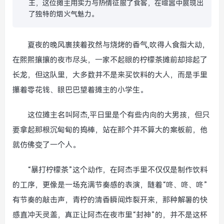
王，这位摊主用实力与热情征服了食客，在喧嚣中展现出
了独特的烟火气魅力。
夏夜的晚风裹挟着孜然与烧烤的香气,吹得人食指大动，
在熙熙攘攘的夜市尽头，一家不起眼的柠檬茶摊前却排起了
长龙，但这队里，大多数并不是来买饮料的大人，而是手里
攥着零花钱、眼巴巴望着摊主的小学生。
这位摊主名叫阿杰,平日里是个有些内向的大男孩，但只
要拿起那根沉甸甸的捣棒，站在那个并不算大的案板前，他
就仿佛变了一个人。
“暴打柠檬茶”这个动作，在阿杰手里不仅仅是制作饮料
的工序，更像是一场充满节奏感的表演，随着“咚、咚、咚”
有节奏的敲击声，青柠的清香瞬间炸裂开来，那种解暑的快
感直冲天灵盖，真正让阿杰在夜市里“封神”的，并不是这杯