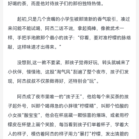
好喝的茶，而是他对待孩子们的那份独特热情。
起初,只是几个贪嘴的小学生被那清新的香气吸引，凑过
来问能不能试喝，阿杰二话不说，拿起捣棒，像教武术一
样，手把手地教那个最小的孩子：“你看，要对准柠檬的脉络
敲，这样味道才出得来。”
没想到,这一教不要紧，那孩子觉得好玩，转头就喊来了
小伙伴，慢慢地，这股“淘气风”刮遍了整个夜市，孩子们发
现，阿杰叔叔不仅茶做得好，还特别会“玩”。
阿杰成了夜市里唯一的“孩子王”，他给每个来买茶的孩
子起外号，叫那个喝得急的小胖墩“柠檬精”，叫那个怕酸的
小女孩“酸宝宝”，他会在杯底藏一颗惊喜的爆珠，或者用柠
檬皮在杯壁上画个笑脸，每当看到孩子们举着杯子，学着大
人的样子，模仿着阿杰的样子用力“暴打”柠檬，发出清脆的