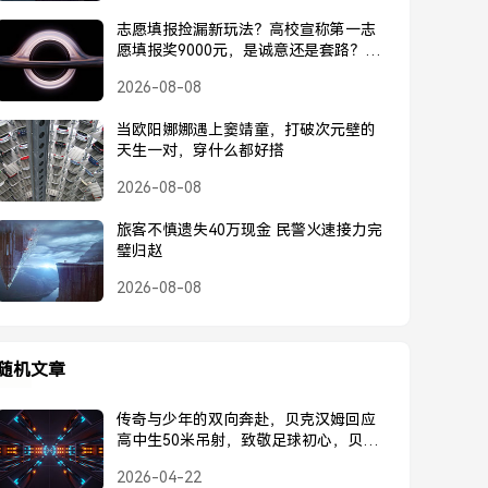
志愿填报捡漏新玩法？高校宣称第一志
愿填报奖9000元，是诚意还是套路？高
校宣称第一志愿奖9000元，是诚意还是
2026-08-08
套路？
当欧阳娜娜遇上窦靖童，打破次元壁的
天生一对，穿什么都好搭
2026-08-08
旅客不慎遗失40万现金 民警火速接力完
璧归赵
2026-08-08
随机文章
传奇与少年的双向奔赴，贝克汉姆回应
高中生50米吊射，致敬足球初心，贝克
汉姆回应高中生50米吊射，致敬足球初
2026-04-22
心