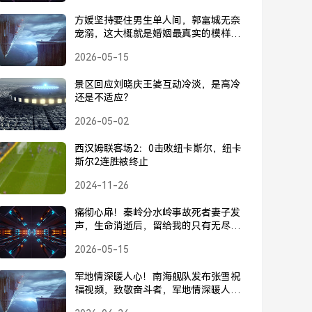
方媛坚持要住男生单人间，郭富城无奈
宠溺，这大概就是婚姻最真实的模样，
方媛坚持住男生单间，郭富城无奈宠
2026-05-15
溺，这便是婚姻最真实的模样
景区回应刘晓庆王婆互动冷淡，是高冷
还是不适应？
2026-05-02
西汉姆联客场2：0击败纽卡斯尔，纽卡
斯尔2连胜被终止
2024-11-26
痛彻心扉！秦岭分水岭事故死者妻子发
声，生命消逝后，留给我的只有无尽的
痛与恨，秦岭分水岭事故死者妻子发
2026-05-15
声，生命消逝后，留给我的只有无尽的
痛与恨
军地情深暖人心！南海舰队发布张雪祝
福视频，致敬奋斗者，军地情深暖人
心！南海舰队张雪祝福视频致敬奋斗者