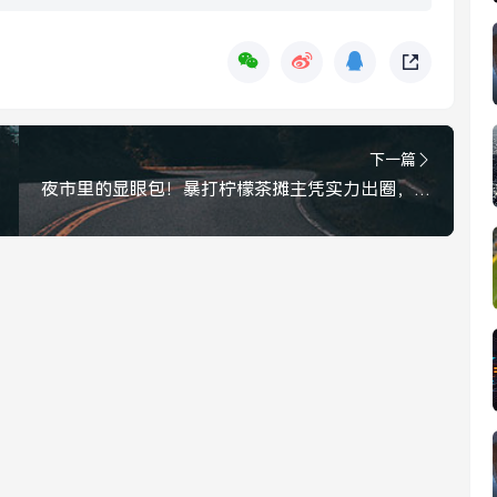
下一篇
夜市里的显眼包！暴打柠檬茶摊主凭实力出圈，秒变全城孩子王，夜市里的显眼包！暴打柠檬茶摊主凭实力出圈，秒变全城孩子王