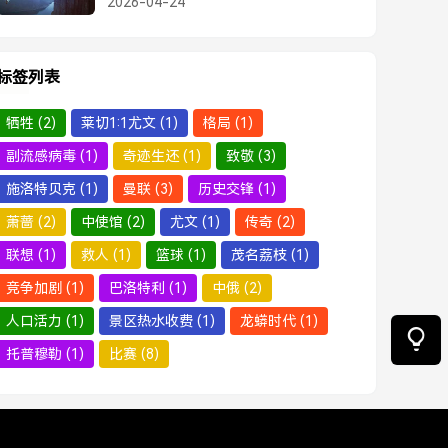
2026-04-24
标签列表
牺牲
(2)
莱切1:1尤文
(1)
格局
(1)
副流感病毒
(1)
奇迹生还
(1)
致敬
(3)
施洛特贝克
(1)
曼联
(3)
历史交锋
(1)
萧蔷
(2)
中使馆
(2)
尤文
(1)
传奇
(2)
联想
(1)
救人
(1)
篮球
(1)
茂名荔枝
(1)
竞争加剧
(1)
巴洛特利
(1)
中俄
(2)
人口活力
(1)
景区热水收费
(1)
龙蟒时代
(1)
托普穆勒
(1)
比赛
(8)