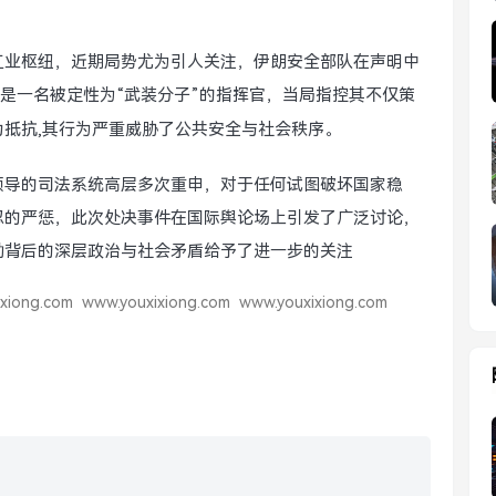
工业枢纽，近期局势尤为引人关注，伊朗安全部队在声明中
是一名被定性为“武装分子”的指挥官，当局指控其不仅策
抵抗,其行为严重威胁了公共安全与社会秩序。
领导的司法系统高层多次重申，对于任何试图破坏国家稳
忍的严惩，此次处决事件在国际舆论场上引发了广泛讨论，
动背后的深层政治与社会矛盾给予了进一步的关注
xiong.com
www.youxixiong.com
www.youxixiong.com