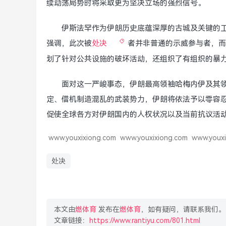
续动荡局势时将采取更为坚决立场的强烈信号。
伊斯法罕作为伊朗历史底蕴深厚的古城及关键的
强调，此次被
处决
者并非普通的示威参与者，而
划了针对公共设施的破坏活动，还组织了有组织的暴力
面对这一严峻事态，伊朗最高领袖哈梅内伊及其
定、借机制造混乱的武装势力，伊朗将依法予以零容
促使全球各方对伊朗国内的人权状况以及当前抗议活
www.youxixiong.com
www.youxixiong.com
www.youxi
处决
本文由
燃体育
发布在
燃体育
，如有疑问，请联系我们。
文章链接：
https://www.rantiyu.com/801.html