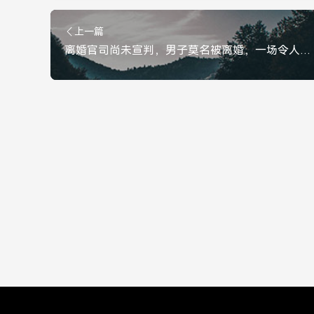
上一篇
离婚官司尚未宣判，男子莫名被离婚，一场令人窒息的隐形判决，离婚官司未宣判男子莫名被离婚，一场令人窒息的隐形判决