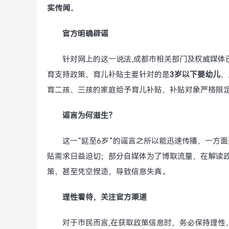
实传闻
。
官方明确辟谣
针对网上的这一说法,成都市相关部门及权威媒体
育支持政策，育儿补贴主要针对的是
3岁以下婴幼儿
，
育二孩、三孩的家庭给予育儿补贴，补贴对象严格限定
谣言为何滋生？
这一“延至6岁”的谣言之所以能迅速传播，一方
贴需求日益迫切；部分自媒体为了博取流量，在解读
策，甚至凭空捏造，导致信息失真。
理性看待，关注官方渠道
对于市民而言,在获取政策信息时，务必保持理性