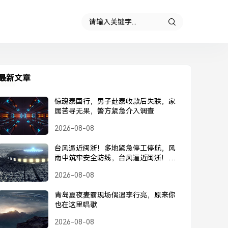
最新文章
惊魂泰国行，男子赴泰收款后失联，家
属苦寻无果，警方紧急介入调查
2026-08-08
台风逼近闽浙！多地紧急停工停航，风
雨中筑牢安全防线，台风逼近闽浙！多
地紧急停工停航，筑牢安全防线
2026-08-08
青岛夏夜麦霸现场偶遇李行亮，原来你
也在这里唱歌
2026-08-08