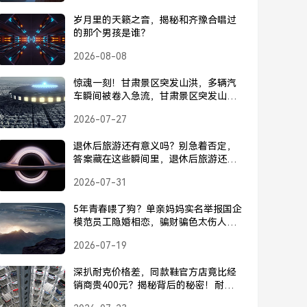
岁月里的天籁之音，揭秘和齐豫合唱过
的那个男孩是谁？
2026-08-08
惊魂一刻！甘肃景区突发山洪，多辆汽
车瞬间被卷入急流，甘肃景区突发山洪
多车瞬间被卷入急流
2026-07-27
退休后旅游还有意义吗？别急着否定，
答案藏在这些瞬间里，退休后旅游还有
意义吗？别急着否定，答案全在这几个
2026-07-31
瞬间里
5年青春喂了狗？单亲妈妈实名举报国企
模范员工隐婚相恋，骗财骗色太伤人，
单亲妈妈实名举报国企模范员工隐婚骗
2026-07-19
财骗色，痛斥5年青春喂了狗
深扒耐克价格差，同款鞋官方店竟比经
销商贵400元？揭秘背后的秘密！耐克官
方店竟比经销商贵400元？深扒同款鞋价