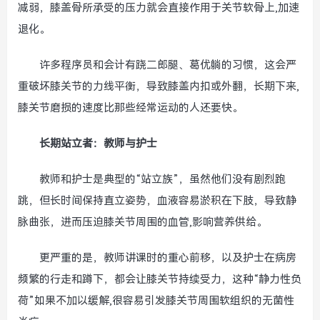
减弱，膝盖骨所承受的压力就会直接作用于关节软骨上,加速
退化。
许多程序员和会计有跷二郎腿、葛优躺的习惯，这会严
重破坏膝关节的力线平衡，导致膝盖内扣或外翻，长期下来,
膝关节磨损的速度比那些经常运动的人还要快。
长期站立者：教师与护士
教师和护士是典型的“站立族”，虽然他们没有剧烈跑
跳，但长时间保持直立姿势，血液容易淤积在下肢，导致静
脉曲张，进而压迫膝关节周围的血管,影响营养供给。
更严重的是，教师讲课时的重心前移，以及护士在病房
频繁的行走和蹲下，都会让膝关节持续受力，这种“静力性负
荷”如果不加以缓解,很容易引发膝关节周围软组织的无菌性