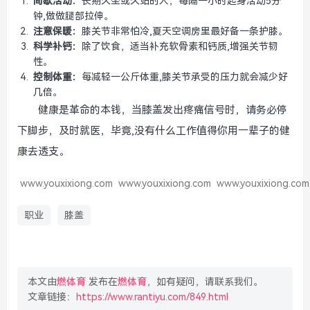
间歇活动：
长期久坐或久站的人，每隔一小时起身活动5分
钟,做做腿部拉伸。
注意保暖：
膝关节非常怕冷,夏天空调房里最好备一条护膝。
科学补钙：
除了饮食，适当补充软骨素和钙质,增强关节韧
性。
控制体重：
每减轻一公斤体重,膝关节承受的压力就会减少好
几倍。
健康是革命的本钱，当膝盖发出疼痛信号时，请务必停
下脚步，及时就医，毕竟,没有什么工作值得你用一辈子的健
康去透支。
www.youxixiong.com
www.youxixiong.com
www.youxixiong.com
职业
膝盖
本文由
燃体育
发布在
燃体育
，如有疑问，请联系我们。
文章链接：
https://www.rantiyu.com/849.html