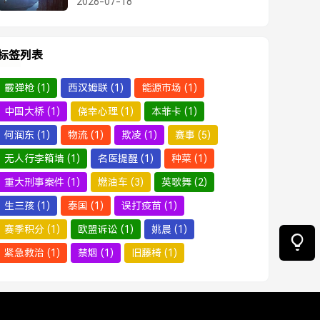
2026-07-18
得1000万大奖
标签列表
霰弹枪
(1)
西汉姆联
(1)
能源市场
(1)
中国大桥
(1)
侥幸心理
(1)
本菲卡
(1)
何润东
(1)
物流
(1)
欺凌
(1)
赛事
(5)
无人行李箱墙
(1)
名医提醒
(1)
种菜
(1)
重大刑事案件
(1)
燃油车
(3)
英歌舞
(2)
生三孩
(1)
泰国
(1)
误打疫苗
(1)
赛季积分
(1)
欧盟诉讼
(1)
姚晨
(1)
紧急救治
(1)
禁烟
(1)
旧藤椅
(1)