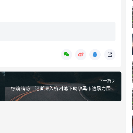
下一篇
惊魂暗访！记者深入杭州地下助孕黑市遭暴力围殴，致肋骨骨折，正义何在？记者暗访杭州地下助孕黑市遭暴力围殴致肋骨骨折，正义何在？