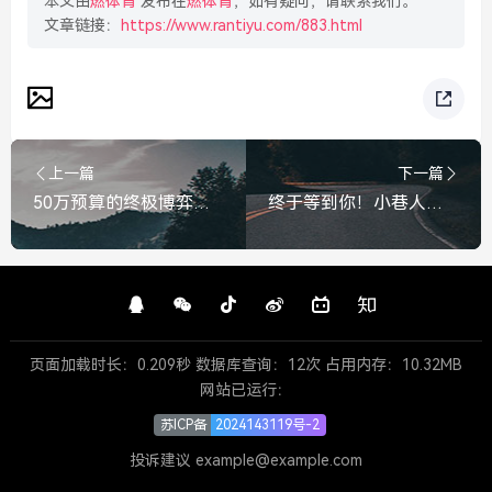
本文由
燃体育
发布在
燃体育
，如有疑问，请联系我们。
文章链接：
https://www.rantiyu.com/883.html
上一篇
下一篇
50万预算的终极博弈，宝马5系/i5 vs 蔚来ET7/ES8，谁才是你的梦中情车？50万预算终极对决，宝马5系/i5 vs 蔚来ET7/ES8
终于等到你！小巷人家第二部原班人马集结，续写小巷温情岁月，终于等到你！小巷人家第二部原班人马集结，续写小巷温情岁月
页面加载时长：0.209秒 数据库查询：12次 占用内存：10.32MB
网站已运行：
苏ICP备
2024143119号-2
投诉建议 example@example.com