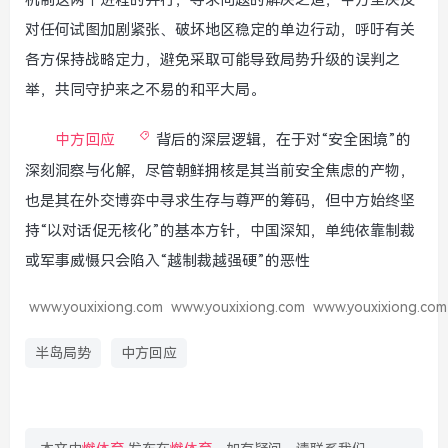
机制这两个进程的并行，寻求问题的解决之道，中方坚决反
对任何试图加剧紧张、破坏地区稳定的单边行动，呼吁有关
各方保持战略定力，避免采取可能导致局势升级的误判之
举，共同守护来之不易的和平大局。
中方回应
背后的深层逻辑，在于对“安全困境”的
深刻洞察与化解，尽管朝鲜拥核是其当前安全焦虑的产物，
也是其在外交博弈中寻求生存与尊严的筹码，但中方始终坚
持“以对话促无核化”的基本方针，中国深知，单纯依靠制裁
或军事威慑只会陷入“越制裁越强硬”的恶性
www.youxixiong.com
www.youxixiong.com
www.youxixiong.com
半岛局势
中方回应