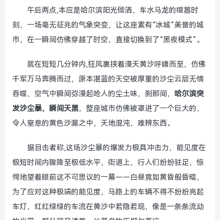
午后两点,本应是哈尔滨阳光倾洒、车水马龙的喧嚣时
刻，一场毫无征兆的气象突变，让这座素有“冰城”美誉的城
市，在一瞬间仿佛穿越了时空，直接切换到了“黑夜模式”。
就在短短几分钟内,狂风裹挟着漫天黄沙呼啸而至，仿佛
千军万马奔腾而过，原本湛蓝的天空被厚重的沙尘云层无情
吞噬，空气中瞬间弥漫起呛人的尘土味，刹那间，
哈尔滨突
发沙尘暴，瞬间天黑
，整座城市仿佛被罩进了一个巨大的、
令人窒息的黄色沙漏之中，天地混沌，难辨东西。
据目击者称,这场沙尘暴的爆发力极具冲击力，能见度在
极短时间内骤降至极低水平，街道上，行人们纷纷驻足，惊
愕地望着眼前这不可思议的一幕——白昼竟如黄昏般昏暗，
为了应对这种极端的能见度，马路上的车辆不得不纷纷亮起
车灯，红红绿绿的车流在黄沙中若隐若现，像是一条条流动