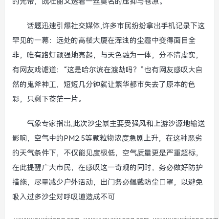
的光带，既壮丽又透着一丝莫名的压抑与苍凉。
话题迅速引爆社交媒体,许多市民纷纷拿出手机记录下这
罕见的一幕：远处的高楼大厦在浑浊的尘霾中变得面目全
非，唯有路灯顽强地亮起，与天色融为一体，分不清虚实，
有网友戏谑道：“这是哈尔滨在渡劫吗？”也有网友感叹大自
然的鬼斧神工，短短几分钟就让繁华都市失去了原本的色
彩，只剩下苍茫一片。
气象专家指出,此次沙尘暴主要受强风和上游沙源地输送
影响，空气中的PM2.5等颗粒物浓度急剧上升，在这种恶劣
的天气条件下，不仅能见度极低，空气质量更是严重超标，
在此提醒广大市民，在感叹这一奇观的同时，务必做好防护
措施，尽量减少户外活动，出门务必佩戴防尘口罩，以避免
吸入过多沙尘对呼吸道造成不可