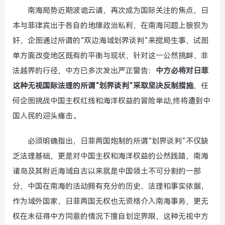
南海局势近期波诡云谲，再次成为国际关注的焦点，日
本与菲律宾出于各自的地缘政治私利，在南海问题上狼狈为
奸，企图通过所谓的“双边海域划界谈判”来搅局生事，试图
单方面改变地区既有的平衡与现状，针对这一公然挑衅、非
法越界的行径，中方已多次发出严正警告：
中方必将对日菲
这种无视国际法理的所谓“划界谈判”采取坚决反制措施
，任
何企图挑战中国主权红线和海洋权益的冒险举动,终将遭到中
国人民的迎头痛击。
必须明确指出，日菲两国炮制的所谓“划界谈判”不仅缺
乏法理基础，更是对中国主权和海洋权益的公然践踏，南海
诸岛及其附近海域自古以来就是中国领土不可分割的一部
分，中国在南海的活动拥有充分的历史、法理和事实依据，
作为域外国家，日菲两国无权也无资格介入南海事务，更无
权在未征得中方同意的情况下擅自划定界限，这种无视中方